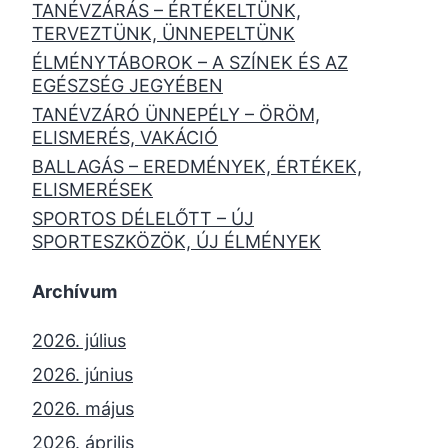
TANÉVZÁRÁS – ÉRTÉKELTÜNK,
TERVEZTÜNK, ÜNNEPELTÜNK
ÉLMÉNYTÁBOROK – A SZÍNEK ÉS AZ
EGÉSZSÉG JEGYÉBEN
TANÉVZÁRÓ ÜNNEPÉLY – ÖRÖM,
ELISMERÉS, VAKÁCIÓ
BALLAGÁS – EREDMÉNYEK, ÉRTÉKEK,
ELISMERÉSEK
SPORTOS DÉLELŐTT – ÚJ
SPORTESZKÖZÖK, ÚJ ÉLMÉNYEK
Archívum
2026. július
2026. június
2026. május
2026. április