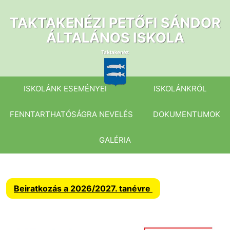
Ugrás
a
TAKTAKENÉZI PETŐFI SÁNDOR
tartalomhoz
ÁLTALÁNOS ISKOLA
ISKOLÁNK ESEMÉNYEI
ISKOLÁNKRÓL
FENNTARTHATÓSÁGRA NEVELÉS
DOKUMENTUMOK
GALÉRIA
Beiratkozás a 2026/2027. tanévre