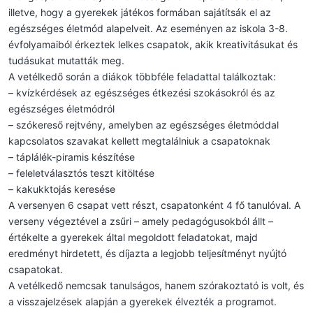
illetve, hogy a gyerekek játékos formában sajátítsák el az
egészséges életmód alapelveit. Az eseményen az iskola 3-8.
évfolyamaiból érkeztek lelkes csapatok, akik kreativitásukat és
tudásukat mutatták meg.
A vetélkedő során a diákok többféle feladattal találkoztak:
– kvízkérdések az egészséges étkezési szokásokról és az
egészséges életmódról
– szókereső rejtvény, amelyben az egészséges életmóddal
kapcsolatos szavakat kellett megtalálniuk a csapatoknak
– táplálék-piramis készítése
– feleletválasztós teszt kitöltése
– kakukktojás keresése
A versenyen 6 csapat vett részt, csapatonként 4 fő tanulóval. A
verseny végeztével a zsűri – amely pedagógusokból állt –
értékelte a gyerekek által megoldott feladatokat, majd
eredményt hirdetett, és díjazta a legjobb teljesítményt nyújtó
csapatokat.
A vetélkedő nemcsak tanulságos, hanem szórakoztató is volt, és
a visszajelzések alapján a gyerekek élvezték a programot.