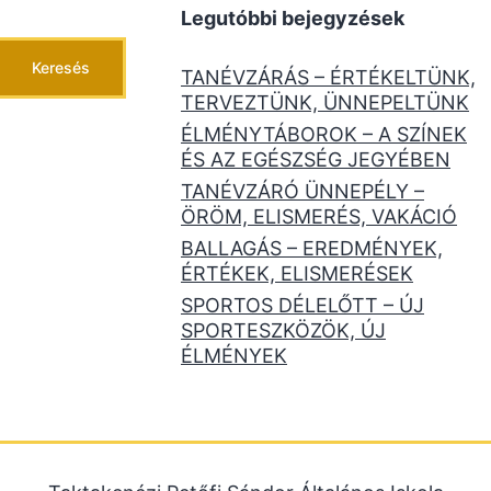
Legutóbbi bejegyzések
Keresés
TANÉVZÁRÁS – ÉRTÉKELTÜNK,
TERVEZTÜNK, ÜNNEPELTÜNK
ÉLMÉNYTÁBOROK – A SZÍNEK
ÉS AZ EGÉSZSÉG JEGYÉBEN
TANÉVZÁRÓ ÜNNEPÉLY –
ÖRÖM, ELISMERÉS, VAKÁCIÓ
BALLAGÁS – EREDMÉNYEK,
ÉRTÉKEK, ELISMERÉSEK
SPORTOS DÉLELŐTT – ÚJ
SPORTESZKÖZÖK, ÚJ
ÉLMÉNYEK