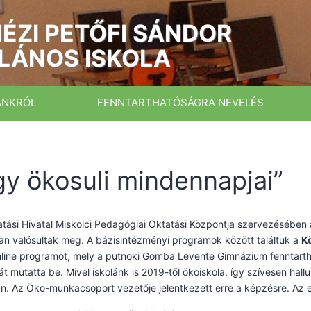
ÉZI PETŐFI SÁNDOR
LÁNOS ISKOLA
ÁNKRÓL
FENNTARTHATÓSÁGRA NEVELÉS
gy ökosuli mindennapjai”
tási Hivatal Miskolci Pedagógiai Oktatási Központja szervezésében 
n valósultak meg. A bázisintézményi programok között találtuk a
K
line programot, mely
a putnoki Gomba Levente Gimnázium fenntarth
t mutatta be. Mivel iskolánk is 2019-től ökoiskola, így szívesen hall
. Az Öko-munkacsoport vezetője jelentkezett erre a képzésre. Az e