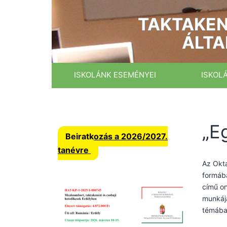
Ugrás
a
TAKTAKEN
tartalomhoz
ÁLTA
ISKOLÁNK ESEMÉNYEI
ISKOL
„E
Beiratkozás a 2026/2027.
tanévre
Az Okta
formába
című on
munkájá
témában