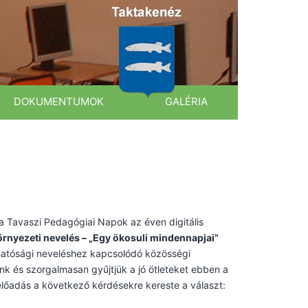
DOKUMENTUMOK
GALÉRIA
a Tavaszi Pedagógiai Napok az éven digitális
örnyezeti nevelés – „Egy ökosuli mindennapjai”
atósági neveléshez kapcsolódó közösségi
unk és szorgalmasan gyűjtjük a jó ötleteket ebben a
lőadás a következő kérdésekre kereste a választ: