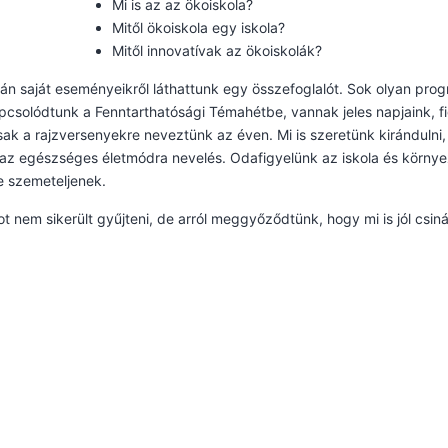
Mi is az az ökoiskola?
Mitől ökoiskola egy iskola?
Mitől innovatívak az ökoiskolák?
án saját eseményeikről láthattunk egy összefoglalót. Sok olyan pro
pcsolódtunk a Fenntarthatósági Témahétbe, vannak jeles napjaink, 
sak a rajzversenyekre neveztünk az éven. Mi is szeretünk kirándulni,
az egészséges életmódra nevelés. Odafigyelünk az iskola és környez
e szemeteljenek.
ot nem sikerült gyűjteni, de arról meggyőződtünk, hogy mi is jól csiná