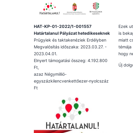
HAT-KP-01-2022/1-001557
Ezek ut
Határtalanul Pályázat hetedikeseknek
is beka
Prügyiek és taktakenéziek Erdélyben
miatt c
Megvalósítás időszaka: 2023.03.27. -
témája 
2023.04.01.
hogy n
Elnyert támogatási összeg: 4.192.800
Új dolg
Ft,
azaz Négymillió-
egyszázkilencvenkettőezer-nyolcszáz
Ft