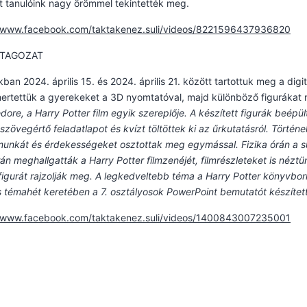
 tanulóink nagy örömmel tekintették meg.
//www.facebook.com/taktakenez.suli/videos/8221596437936820
 TAGOZAT
kban 2024. április 15. és 2024. április 21. között tartottuk meg a di
rtettük a gyerekeket a 3D nyomtatóval, majd különböző figurákat n
ore, a Harry Potter film egyik szereplője. A készített figurák beé
szövegértő feladatlapot és kvízt töltöttek ki az űrkutatásról. Történ
unkát és érdekességeket osztottak meg egymással. Fizika órán a sú
án meghallgatták a Harry Potter filmzenéjét, filmrészleteket is néz
figurát rajzolják meg. A legkedveltebb téma a Harry Potter könyvborító
is témahét keretében a 7. osztályosok PowerPoint bemutatót készített
//www.facebook.com/taktakenez.suli/videos/1400843007235001