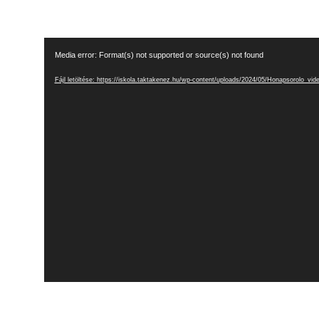
Videólejátszó
Media error: Format(s) not supported or source(s) not found
Fájl letöltése: https://iskola.taktakenez.hu/wp-content/uploads/2024/05/Honapsorolo_vi