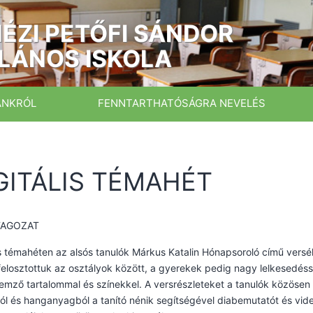
ÉZI PETŐFI SÁNDOR
LÁNOS ISKOLA
ÁNKRÓL
FENNTARTHATÓSÁGRA NEVELÉS
GITÁLIS TÉMAHÉT
TAGOZAT
is témahéten az alsós tanulók Márkus Katalin Hónapsoroló című versé
felosztottuk az osztályok között, a gyerekek pedig nagy lelkesedéss
llemző tartalommal és színekkel. A versrészleteket a tanulók közösen 
ól és hanganyagból a tanító nénik segítségével diabemutatót és videót