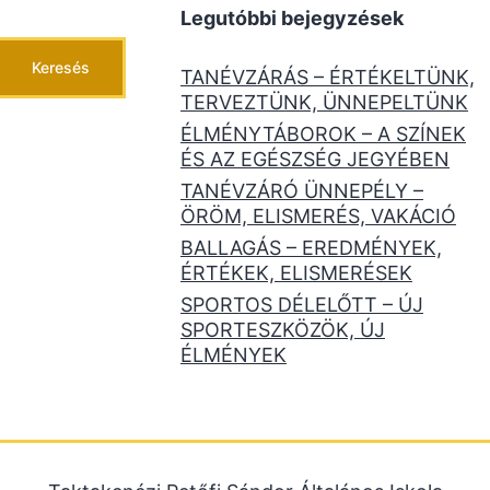
Legutóbbi bejegyzések
Keresés
TANÉVZÁRÁS – ÉRTÉKELTÜNK,
TERVEZTÜNK, ÜNNEPELTÜNK
ÉLMÉNYTÁBOROK – A SZÍNEK
ÉS AZ EGÉSZSÉG JEGYÉBEN
TANÉVZÁRÓ ÜNNEPÉLY –
ÖRÖM, ELISMERÉS, VAKÁCIÓ
BALLAGÁS – EREDMÉNYEK,
ÉRTÉKEK, ELISMERÉSEK
SPORTOS DÉLELŐTT – ÚJ
SPORTESZKÖZÖK, ÚJ
ÉLMÉNYEK