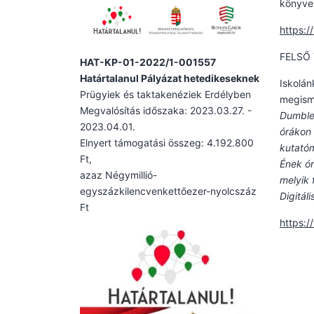
könyvet
https:
FELSŐ
HAT-KP-01-2022/1-001557
Határtalanul Pályázat hetedikeseknek
Iskolán
Prügyiek és taktakenéziek Erdélyben
megisme
Megvalósítás időszaka: 2023.03.27. -
Dumbled
2023.04.01.
órákon 
Elnyert támogatási összeg: 4.192.800
kutatóm
Ft,
Ének ór
azaz Négymillió-
melyik 
egyszázkilencvenkettőezer-nyolcszáz
Digitál
Ft
https: