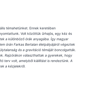
gitális témahetünket. Ennek keretében
yomtattunk. Volt közöttük űrhajós, egy kéz és
pültek a különböző órák anyagába. Így magyar
elem órán Farkas Bertalan életpályájáról végeztek
lytalanság és a gravitáció témáját boncolgatták.
tünk. Rajzórákon választhattak a gyerekek, hogy
 terv volt, amelyből kiállítást is rendeztünk. A
ek a kézjelekről.