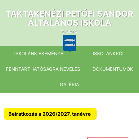
Ugrás
a
TAKTAKENÉZI PETŐFI SÁNDOR
tartalomhoz
ÁLTALÁNOS ISKOLA
ISKOLÁNK ESEMÉNYEI
ISKOLÁNKRÓL
FENNTARTHATÓSÁGRA NEVELÉS
DOKUMENTUMOK
GALÉRIA
Beiratkozás a 2026/2027. tanévre