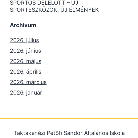
SPORTOS DÉLELŐTT – ÚJ
SPORTESZKÖZÖK, ÚJ ÉLMÉNYEK
Archívum
2026. július
2026. június
2026. május
2026. április
2026. március
2026. január
2025. december
2025. október
2025. szeptember
Taktakenézi Petőfi Sándor Általános Iskola
2025. július