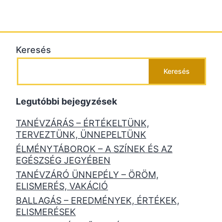
Keresés
Keresés
Legutóbbi bejegyzések
TANÉVZÁRÁS – ÉRTÉKELTÜNK,
TERVEZTÜNK, ÜNNEPELTÜNK
ÉLMÉNYTÁBOROK – A SZÍNEK ÉS AZ
EGÉSZSÉG JEGYÉBEN
TANÉVZÁRÓ ÜNNEPÉLY – ÖRÖM,
ELISMERÉS, VAKÁCIÓ
BALLAGÁS – EREDMÉNYEK, ÉRTÉKEK,
ELISMERÉSEK