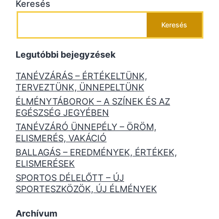
Keresés
Keresés
Legutóbbi bejegyzések
TANÉVZÁRÁS – ÉRTÉKELTÜNK,
TERVEZTÜNK, ÜNNEPELTÜNK
ÉLMÉNYTÁBOROK – A SZÍNEK ÉS AZ
EGÉSZSÉG JEGYÉBEN
TANÉVZÁRÓ ÜNNEPÉLY – ÖRÖM,
ELISMERÉS, VAKÁCIÓ
BALLAGÁS – EREDMÉNYEK, ÉRTÉKEK,
ELISMERÉSEK
SPORTOS DÉLELŐTT – ÚJ
SPORTESZKÖZÖK, ÚJ ÉLMÉNYEK
Archívum