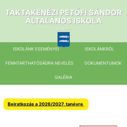
Ugrás
a
TAKTAKENÉZI PETŐFI SÁNDOR
tartalomhoz
ÁLTALÁNOS ISKOLA
ISKOLÁNK ESEMÉNYEI
ISKOLÁNKRÓL
FENNTARTHATÓSÁGRA NEVELÉS
DOKUMENTUMOK
GALÉRIA
Beiratkozás a 2026/2027. tanévre