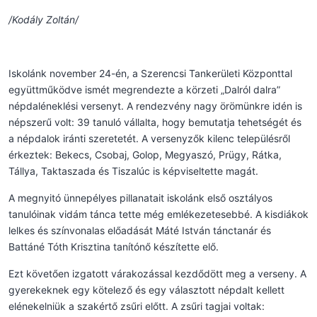
/Kodály Zoltán/
Iskolánk november 24-én, a Szerencsi Tankerületi Központtal
együttműködve ismét megrendezte a körzeti „Dalról dalra”
népdaléneklési versenyt. A rendezvény nagy örömünkre idén is
népszerű volt: 39 tanuló vállalta, hogy bemutatja tehetségét és
a népdalok iránti szeretetét. A versenyzők kilenc településről
érkeztek: Bekecs, Csobaj, Golop, Megyaszó, Prügy, Rátka,
Tállya, Taktaszada és Tiszalúc is képviseltette magát.
A megnyitó ünnepélyes pillanatait iskolánk első osztályos
tanulóinak vidám tánca tette még emlékezetesebbé. A kisdiákok
lelkes és színvonalas előadását Máté István tánctanár és
Battáné Tóth Krisztina tanítónő készítette elő.
Ezt követően izgatott várakozással kezdődött meg a verseny. A
gyerekeknek egy kötelező és egy választott népdalt kellett
elénekelniük a szakértő zsűri előtt. A zsűri tagjai voltak: