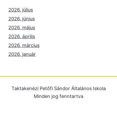
2026. július
2026. június
2026. május
2026. április
2026. március
2026. január
2025. december
2025. október
2025. szeptember
Taktakenézi Petőfi Sándor Általános Iskola
2025. július
Minden jog fenntartva
2025. június
2025. május
2025. április