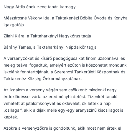
Nagy Attila ének-zene tanár, karnagy
Mészárosné Vékony Ida, a Taktakenézi Bóbita Óvoda és Konyha
igazgatója
Zilahi Klára, a Taktaharkányi Nagykórus tagja
Bárány Tamás, a Taktaharkányi Népdalkör tagja
A versenyzőket és kísérő pedagógusaikat finom uzsonnával és
meleg teával fogadtuk, amelyért ezúton is köszönetet mondunk
iskolánk fenntartójának, a Szerencsi Tankerületi Központnak és
Taktakenéz Község Önkormányzatának.
Az izgalom a verseny végén sem csökkent: mindenki nagy
érdeklődéssel várta az eredményhirdetést. Tizenkét tanuló
vehetett át jutalomkönyvet és oklevelet, ők lettek a nap
„csillagai”, akik a díjak mellé egy-egy aranyszínű kiscsillagot is
kaptak.
Azokra a versenyzőkre is gondoltunk, akik most nem értek el