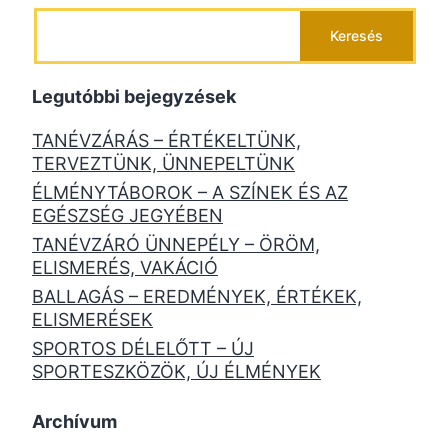
Keresés
Legutóbbi bejegyzések
TANÉVZÁRÁS – ÉRTÉKELTÜNK,
TERVEZTÜNK, ÜNNEPELTÜNK
ÉLMÉNYTÁBOROK – A SZÍNEK ÉS AZ
EGÉSZSÉG JEGYÉBEN
TANÉVZÁRÓ ÜNNEPÉLY – ÖRÖM,
ELISMERÉS, VAKÁCIÓ
BALLAGÁS – EREDMÉNYEK, ÉRTÉKEK,
ELISMERÉSEK
SPORTOS DÉLELŐTT – ÚJ
SPORTESZKÖZÖK, ÚJ ÉLMÉNYEK
Archívum