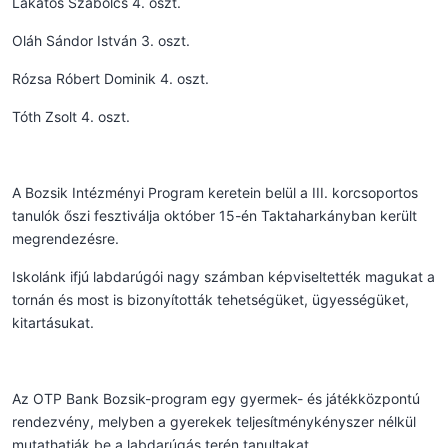
Lakatos Szabolcs 4. oszt.
Oláh Sándor István 3. oszt.
Rózsa Róbert Dominik 4. oszt.
Tóth Zsolt 4. oszt.
A Bozsik Intézményi Program keretein belül a III. korcsoportos
tanulók őszi fesztiválja október 15-én Taktaharkányban került
megrendezésre.
Iskolánk ifjú labdarúgói nagy számban képviseltették magukat a
tornán és most is bizonyították tehetségüket, ügyességüket,
kitartásukat.
Az OTP Bank Bozsik-program egy gyermek- és játékközpontú
rendezvény, melyben a gyerekek teljesítménykényszer nélkül
mutathatják be a labdarúgás terén tanultakat.