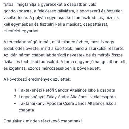
futball megtanítja a gyerekeket a csapatban való
gondolkodásra, a felelősségvállalásra, a sportszerű és önzetlen
viselkedésre. A pályán egymásra kell támaszkodniuk, bízniuk
kell egymásban és tisztelni kell a másikat, csapattársat,
ellenfelet egyaránt.
A teremlabdarúgó tornát, mint minden évben, most is nagy
érdeklődés övezte, mind a sportolók, mind a szurkolók részéről.
Az idén három csapat labdarúgói neveztek be és mérték össze
fizikai és technikai tudásukat. A torna nagyon jó hangulatban telt
és izgalmas, szoros mérkőzésekben is bővelkedett.
A következő eredmények születtek:
Taktakenézi Petőfi Sándor Általános Iskola csapata
Legyesbényei Zalay Andor Általános Iskola csapata
Taktaharkányi Apáczai Csere János Általános Iskola
csapata
Gratulálunk minden résztvevő csapatnak!