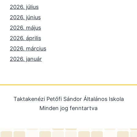
2026. július
2026. június
2026. május
2026. április
2026. március
2026. január
2025. december
2025. október
2025. szeptember
Taktakenézi Petőfi Sándor Általános Iskola
2025. július
Minden jog fenntartva
2025. június
2025. május
2025. április