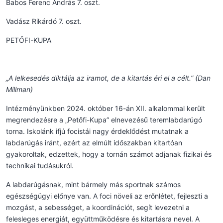
Babos Ferenc András 7. oszt.
Vadász Rikárdó 7. oszt.
PETŐFI-KUPA
„A lelkesedés diktálja az iramot, de a kitartás éri el a célt.” (Dan
Millman)
Intézményünkben 2024. október 16-án XII. alkalommal került
megrendezésre a „Petőfi-Kupa” elnevezésű teremlabdarúgó
torna. Iskolánk ifjú focistái nagy érdeklődést mutatnak a
labdarúgás iránt, ezért az elmúlt időszakban kitartóan
gyakoroltak, edzettek, hogy a tornán számot adjanak fizikai és
technikai tudásukról.
A labdarúgásnak, mint bármely más sportnak számos
egészségügyi előnye van. A foci növeli az erőnlétet, fejleszti a
mozgást, a sebességet, a koordinációt, segít levezetni a
felesleges energiát, együttműködésre és kitartásra nevel. A