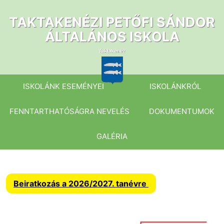
Ugrás
a
TAKTAKENÉZI PETŐFI SÁNDOR
tartalomhoz
ÁLTALÁNOS ISKOLA
ISKOLÁNK ESEMÉNYEI
ISKOLÁNKRÓL
FENNTARTHATÓSÁGRA NEVELÉS
DOKUMENTUMOK
GALÉRIA
Beiratkozás a 2026/2027. tanévre