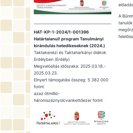
előadás
A Bűnme
tanulók
megőrzé
HAT-KP-1-2024/1-001396
felelős
Határtalanul! program Tanulmányi
kirándulás hetedikeseknek (2024.)
Taktakenézi és Taktaharkányi diákok
Erdélyben (Erdély)
Megvalósítás időszaka: 2025.03.18.-
2025.03.23.
Elnyert támogatási összeg: 5 382 000
forint
azaz ötmillió-
háromszáznyolcvankettőezer forint