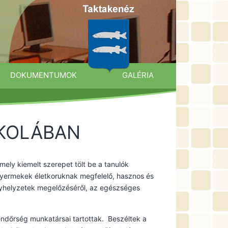
DOKUMENTUMOK
GALÉRIA
SKOLÁBAN
ly kiemelt szerepet tölt be a tanulók
gyermekek életkoruknak megfelelő, hasznos és
lyhelyzetek megelőzéséről, az egészséges
endőrség munkatársai tartottak. Beszéltek a