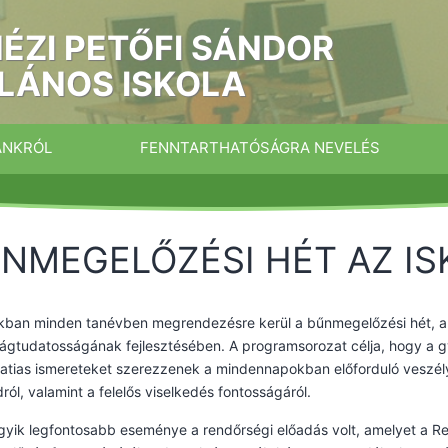
ÉZI PETŐFI SÁNDOR
LÁNOS ISKOLA
ÁNKRÓL
FENNTARTHATÓSÁGRA NEVELÉS
NMEGELŐZÉSI HÉT AZ I
kban minden tanévben megrendezésre kerül a bűnmegelőzési hét, ame
ágtudatosságának fejlesztésében. A programsorozat célja, hogy a 
latias ismereteket szerezzenek a mindennapokban előforduló veszé
ról, valamint a felelős viselkedés fontosságáról.
gyik legfontosabb eseménye a rendőrségi előadás volt, amelyet a R