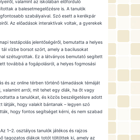
iről, valamint az iskolában előforduló
ítottak a balesetmegelőzésre is. A tanulók
gfontosabb szabályaival. Szó esett a kerékpár
eiről. Az előadások interaktívak voltak, a gyerekek
pi testápolás jelentőségéről, bemutatta a helyes
 tál vízbe borsot szórt, amely a bacilusokat
al szétugrottak. Ez a látványos bemutató segített
ett továbbá a fogápolásról, a helyes fogmosási
ás és az online térben történő támadások témáját
 valamint arról, mit tehet egy diák, ha őt vagy
lkodtatta a tanulókat, és közös beszélgetésre adott
t látják, hogy valakit bántanak – legyen szó
tták, hogy fontos segítséget kérni, és nem szabad
Az 1–2. osztályos tanulók játékos és rajzos
ő tagozatos diákok totót töltöttek ki, amely az