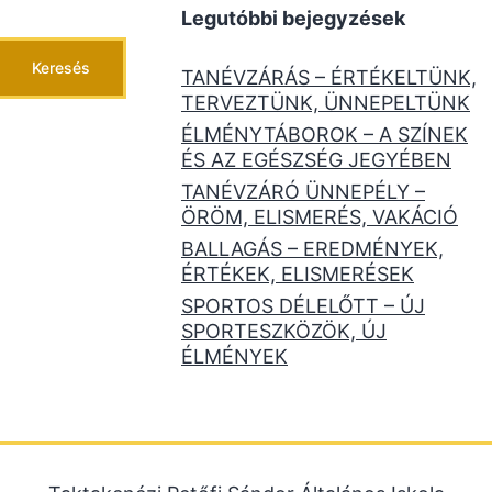
Legutóbbi bejegyzések
Keresés
TANÉVZÁRÁS – ÉRTÉKELTÜNK,
TERVEZTÜNK, ÜNNEPELTÜNK
ÉLMÉNYTÁBOROK – A SZÍNEK
ÉS AZ EGÉSZSÉG JEGYÉBEN
TANÉVZÁRÓ ÜNNEPÉLY –
ÖRÖM, ELISMERÉS, VAKÁCIÓ
BALLAGÁS – EREDMÉNYEK,
ÉRTÉKEK, ELISMERÉSEK
SPORTOS DÉLELŐTT – ÚJ
SPORTESZKÖZÖK, ÚJ
ÉLMÉNYEK