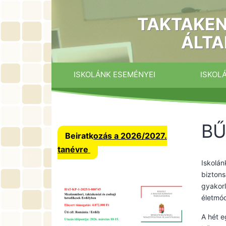
Ugrás
a
TAKTAKEN
tartalomhoz
ÁLTA
ISKOLÁNK ESEMÉNYEI
ISKOL
BŰ
Beiratkozás a 2026/2027.
tanévre
Iskolán
biztons
gyakor
életmód
A hét e