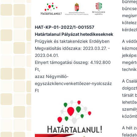
bűnmege
bűncsel
megisme
kötelez
HAT-KP-01-2022/1-001557
kérdezh
Határtalanul Pályázat hetedikeseknek
Prügyiek és taktakenéziek Erdélyben
A védőn
Megvalósítás időszaka: 2023.03.27. -
kézmosá
2023.04.01.
jelképe
Elnyert támogatási összeg: 4.192.800
megérte
Ft,
technik
azaz Négymillió-
A Csalá
egyszázkilencvenkettőezer-nyolcszáz
dolgozt
Ft
társát 
lehetős
személy
közömb
A hét z
feladat