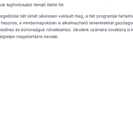
ok legfontosabb témáit ölelte fel.
gelőzési hét ismét sikeresen valósult meg, a hét programjai tartal
 hasznos, a mindennapokban is alkalmazható ismeretekkel gazdagod
séhez és biztonságuk növeléséhez. Iskolánk számára továbbra is k
ségteljes magatartásra nevelje.