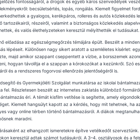
lőzés fontosságáról, a drogok és egyéb káros szenvedélyek veszélye
ekményekről: becsületsértés, lopás, rongálás. Kiemelt figyelmet ford
rkedhettek a gyalogos, kerékpáros, rolleres és autós közlekedés le
ő tartozékairól, részeiről, valamint a biztonságos közlekedés alapelv
ettek, és valós élethelyzeteken keresztül mélyíthették el tudásukat.
ő előadása az egészségmegőrzés témájára épült. Beszélt a mindenna
s lépéseit. Különösen nagy sikert aratott a szemléletes kísérlet: egy
zte, majd amikor szappant cseppentett a vízbe, a borsszemek azonn
ni, hogyan távolítja el a szappan a kórokozókat a kezünkről. Szó es
áról és a rendszeres fogorvosi ellenőrzés jelentőségéről is.
dsegítő és Gyermekjóléti Szolgálat munkatársa az iskolai bántalmaz
a fel. Részletesen beszélt az internetes zaklatás különböző formáiról,
bántalmazás éri. A témát kisfilm vetítése is segítette, amely elgondo
éget. Kiemelt hangsúlyt kapott az a kérdés, hogy mit tehetnek, ha az
es vagy online térben történő bántalmazásról. A diákok megtanulha
ösnek maradni.
árásaként az elhangzott ismeretekre építve vetélkedőt szerveztünk. 
okon keresztül adtak számot tudásukról. A 3–4. osztályosok és a fels