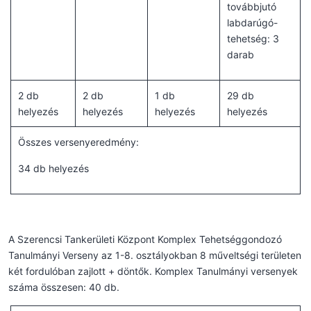
továbbjutó
labdarúgó-
tehetség: 3
darab
2 db
2 db
1 db
29 db
helyezés
helyezés
helyezés
helyezés
Összes versenyeredmény:
34 db helyezés
A Szerencsi Tankerületi Központ Komplex Tehetséggondozó
Tanulmányi Verseny az 1-8. osztályokban 8 műveltségi területen
két fordulóban zajlott + döntők. Komplex Tanulmányi versenyek
száma összesen: 40 db.