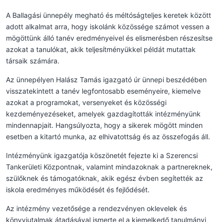
A Ballagási ünnepély megható és méltóságteljes keretek között
adott alkalmat arra, hogy iskolánk közössége számot vessen a
mögöttünk álló tanév eredményeivel és elismerésben részesítse
azokat a tanulókat, akik teljesítményükkel példát mutattak
társaik számára.
Az ünnepélyen Halász Tamás igazgató úr ünnepi beszédében
visszatekintett a tanév legfontosabb eseményeire, kiemelve
azokat a programokat, versenyeket és közösségi
kezdeményezéseket, amelyek gazdagították intézményünk
mindennapjait. Hangsúlyozta, hogy a sikerek mögött minden
esetben a kitartó munka, az elhivatottság és az összefogás áll.
Intézményünk igazgatója köszönetét fejezte ki a Szerencsi
Tankerületi Központnak, valamint mindazoknak a partnereknek,
szülőknek és támogatóknak, akik egész évben segítették az
iskola eredményes működését és fejlődését.
Az intézmény vezetősége a rendezvényen oklevelek és
könyvjutalmak átadásával ismerte el a kiemelkedő tanulmányi