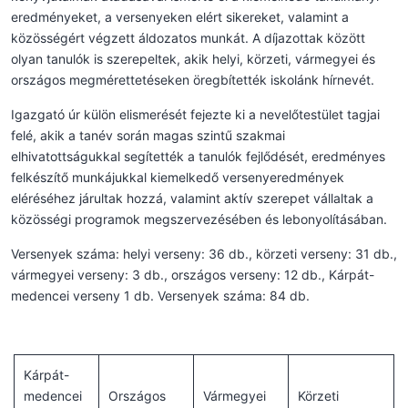
eredményeket, a versenyeken elért sikereket, valamint a
közösségért végzett áldozatos munkát. A díjazottak között
olyan tanulók is szerepeltek, akik helyi, körzeti, vármegyei és
országos megmérettetéseken öregbítették iskolánk hírnevét.
Igazgató úr külön elismerését fejezte ki a nevelőtestület tagjai
felé, akik a tanév során magas szintű szakmai
elhivatottságukkal segítették a tanulók fejlődését, eredményes
felkészítő munkájukkal kiemelkedő versenyeredmények
eléréséhez járultak hozzá, valamint aktív szerepet vállaltak a
közösségi programok megszervezésében és lebonyolításában.
Versenyek száma: helyi verseny: 36 db., körzeti verseny: 31 db.,
vármegyei verseny: 3 db., országos verseny: 12 db., Kárpát-
medencei verseny 1 db. Versenyek száma: 84 db.
Kárpát-
medencei
Országos
Vármegyei
Körzeti