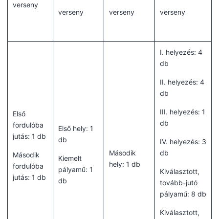
verseny
verseny
verseny
verseny
I. helyezés: 4
db
II. helyezés: 4
db
III. helyezés: 1
Első
db
fordulóba
Első hely: 1
jutás: 1 db
db
IV. helyezés: 3
Második
db
Második
Kiemelt
hely: 1 db
fordulóba
pályamű: 1
Kiválasztott,
jutás: 1 db
db
tovább-jutó
pályamű: 8 db
Kiválasztott,