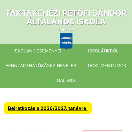
Ugrás
a
TAKTAKENÉZI PETŐFI SÁNDOR
tartalomhoz
ÁLTALÁNOS ISKOLA
ISKOLÁNK ESEMÉNYEI
ISKOLÁNKRÓL
FENNTARTHATÓSÁGRA NEVELÉS
DOKUMENTUMOK
GALÉRIA
Beiratkozás a 2026/2027. tanévre