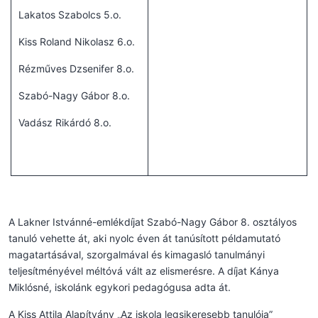
Lakatos Szabolcs 5.o.
Kiss Roland Nikolasz 6.o.
Rézműves Dzsenifer 8.o.
Szabó-Nagy Gábor 8.o.
Vadász Rikárdó 8.o.
A Lakner Istvánné-emlékdíjat Szabó-Nagy Gábor 8. osztályos
tanuló vehette át, aki nyolc éven át tanúsított példamutató
magatartásával, szorgalmával és kimagasló tanulmányi
teljesítményével méltóvá vált az elismerésre. A díjat Kánya
Miklósné, iskolánk egykori pedagógusa adta át.
A Kiss Attila Alapítvány „Az iskola legsikeresebb tanulója”