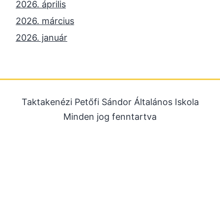
2026. április
2026. március
2026. január
2025. december
2025. október
2025. szeptember
Taktakenézi Petőfi Sándor Általános Iskola
2025. július
Minden jog fenntartva
2025. június
2025. május
2025. április
2025. március
2025. január
2024. december