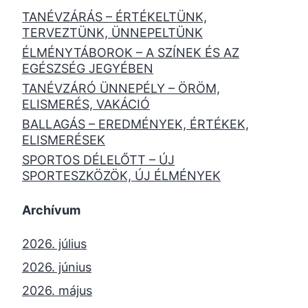
TANÉVZÁRÁS – ÉRTÉKELTÜNK,
TERVEZTÜNK, ÜNNEPELTÜNK
ÉLMÉNYTÁBOROK – A SZÍNEK ÉS AZ
EGÉSZSÉG JEGYÉBEN
TANÉVZÁRÓ ÜNNEPÉLY – ÖRÖM,
ELISMERÉS, VAKÁCIÓ
BALLAGÁS – EREDMÉNYEK, ÉRTÉKEK,
ELISMERÉSEK
SPORTOS DÉLELŐTT – ÚJ
SPORTESZKÖZÖK, ÚJ ÉLMÉNYEK
Archívum
2026. július
2026. június
2026. május