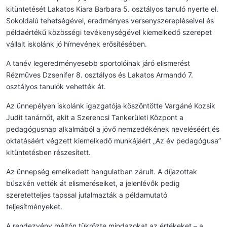
kitüntetését Lakatos Kiara Barbara 5. osztályos tanuló nyerte el.
Sokoldalú tehetségével, eredményes versenyszerepléseivel és
példaértékű közösségi tevékenységével kiemelkedő szerepet
vállalt iskolánk jó hírnevének erősítésében.
A tanév legeredményesebb sportolóinak járó elismerést
Rézműves Dzsenifer 8. osztályos és Lakatos Armandó 7.
osztályos tanulók vehették át.
Az ünnepélyen iskolánk igazgatója köszöntötte Vargáné Kozsik
Judit tanárnőt, akit a Szerencsi Tankerületi Központ a
pedagógusnap alkalmából a jövő nemzedékének neveléséért és
oktatásáért végzett kiemelkedő munkájáért „Az év pedagógusa”
kitüntetésben részesített.
Az ünnepség emelkedett hangulatban zárult. A díjazottak
büszkén vették át elismeréseiket, a jelenlévők pedig
szeretetteljes tapssal jutalmazták a példamutató
teljesítményeket.
A rendezvény méltón tükrözte mindazokat az értékeket – a