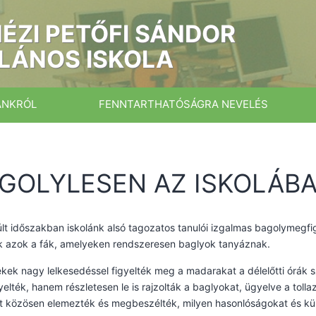
ÉZI PETŐFI SÁNDOR
LÁNOS ISKOLA
ÁNKRÓL
FENNTARTHATÓSÁGRA NEVELÉS
GOLYLESEN AZ ISKOLÁB
lt időszakban iskolánk alsó tagozatos tanulói izgalmas bagolymegfi
k azok a fák, amelyeken rendszeresen baglyok tanyáznak.
kek nagy lelkesedéssel figyelték meg a madarakat a délelőtti órák 
elték, hanem részletesen le is rajzolták a baglyokat, ügyelve a tol
t közösen elemezték és megbeszélték, milyen hasonlóságokat és kü