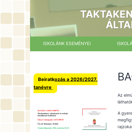
Ugrás
a
TAKTAKEN
tartalomhoz
ÁLTA
ISKOLÁNK ESEMÉNYEI
ISKOL
BA
Beiratkozás a 2026/2027.
tanévre
Az elmú
látható
A gyere
megfigy
rajzoka