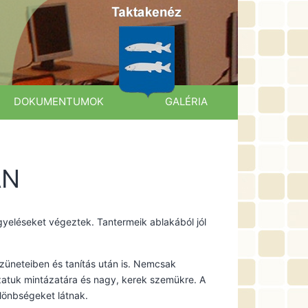
DOKUMENTUMOK
GALÉRIA
AN
gyeléseket végeztek. Tantermeik ablakából jól
szüneteiben és tanítás után is. Nemcsak
lazatuk mintázatára és nagy, kerek szemükre. A
lönbségeket látnak.