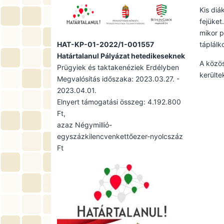
Kis diá
fejüket
mikor p
HAT-KP-01-2022/1-001557
táplálk
Határtalanul Pályázat hetedikeseknek
A közö
Prügyiek és taktakenéziek Erdélyben
kerülte
Megvalósítás időszaka: 2023.03.27. -
2023.04.01.
Elnyert támogatási összeg: 4.192.800
Ft,
azaz Négymillió-
egyszázkilencvenkettőezer-nyolcszáz
Ft