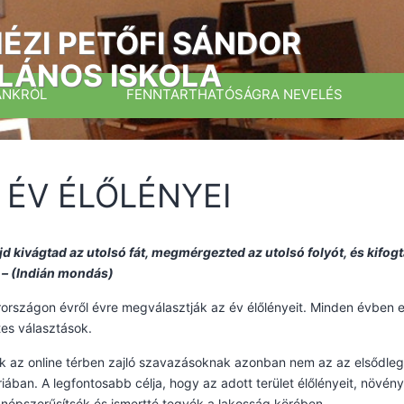
ÉZI PETŐFI SÁNDOR
LÁNOS ISKOLA
ÁNKRÓL
FENNTARTHATÓSÁGRA NEVELÉS
 ÉV ÉLŐLÉNYEI
d kivágtad az utolsó fát, megmérgezted az utolsó folyót, és kifo
 – (Indián mondás)
rszágon évről évre megválasztják az év élőlényeit. Minden évben 
tes választások.
 az online térben zajló szavazásoknak azonban nem az az elsődleg
iában. A legfontosabb célja, hogy az adott terület élőlényeit, növé
népszerűsítsék és ismertté tegyék a lakosság körében.