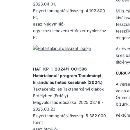
2023.04.01.
Elnyert támogatási összeg: 4.192.800
Mi is m
Ft,
kiválas
azaz Négymillió-
tesszük
egyszázkilencvenkettőezer-nyolcszáz
tesszük
Ft
megőrz
Az éven
ki és b
élőlény
HAT-KP-1-2024/1-001396
ÚJRA 
Határtalanul! program Tanulmányi
kirándulás hetedikeseknek (2024.)
A verse
Taktakenézi és Taktaharkányi diákok
volna a
Erdélyben (Erdély)
Örömmel
Megvalósítás időszaka: 2025.03.18.-
bízunk.
2025.03.23.
Kéktúra
Elnyert támogatási összeg: 5 382 000
forint
azaz ötmillió-