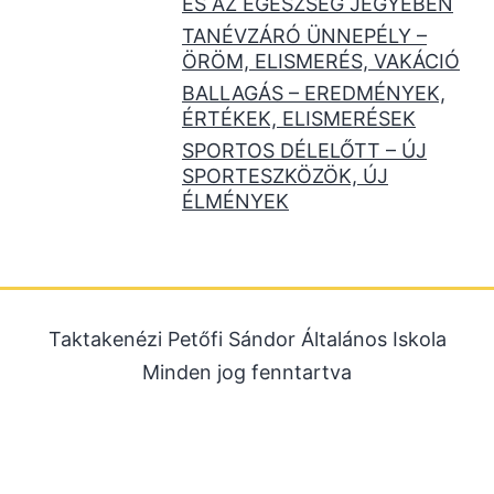
ÉS AZ EGÉSZSÉG JEGYÉBEN
TANÉVZÁRÓ ÜNNEPÉLY –
ÖRÖM, ELISMERÉS, VAKÁCIÓ
BALLAGÁS – EREDMÉNYEK,
ÉRTÉKEK, ELISMERÉSEK
SPORTOS DÉLELŐTT – ÚJ
SPORTESZKÖZÖK, ÚJ
ÉLMÉNYEK
Taktakenézi Petőfi Sándor Általános Iskola
Minden jog fenntartva