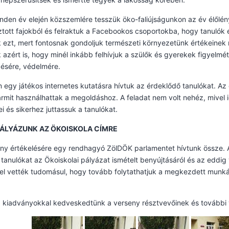
inden év elején közszemlére tesszük öko-faliújságunkon az év élőlény
ztott fajokból és felraktuk a Facebookos csoportokba, hogy tanulók é
 ezt, mert fontosnak gondoljuk természeti környezetünk értékeinek
 azért is, hogy minél inkább felhívjuk a szülők és gyerekek figyelm
ésére, védelmére.
 egy játékos internetes kutatásra hívtuk az érdeklődő tanulókat. Az 
ármit használhattak a megoldáshoz. A feladat nem volt nehéz, mivel i
ei és sikerhez juttassuk a tanulókat.
PÁLYÁZUNK AZ ÖKOISKOLA CÍMRE
ny értékelésére egy rendhagyó ZölDÖK parlamentet hívtunk össze. Azé
 tanulókat az Ökoiskolai pályázat ismételt benyújtásáról és az eddig 
 vették tudomásul, hogy tovább folytathatjuk a megkezdett munkát
 kiadványokkal kedveskedtünk a verseny résztvevőinek és további 