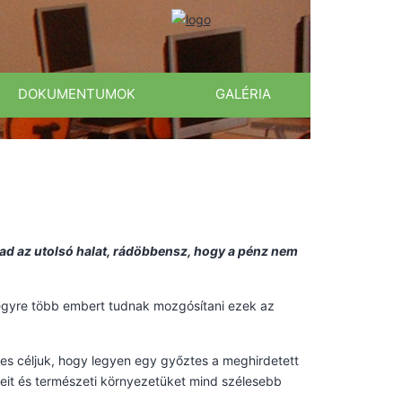
DOKUMENTUMOK
GALÉRIA
gtad az utolsó halat, rádöbbensz, hogy a pénz nem
egyre több embert tudnak mozgósítani ezek az
es céljuk, hogy legyen egy győztes a meghirdetett
nyeit és természeti környezetüket mind szélesebb