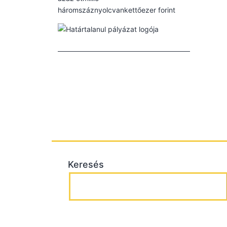
háromszáznyolcvankettőezer forint
Keresés