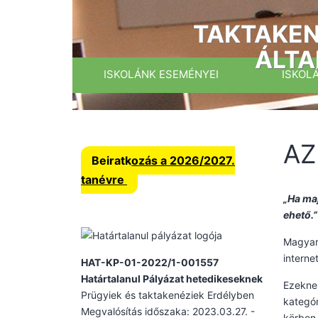
Ugrás
a
TAKTAKEN
tartalomhoz
ÁLTA
ISKOLÁNK ESEMÉNYEI
ISKOL
AZ
Beiratkozás a 2026/2027.
tanévre
„Ha maj
ehető.”
Magyaro
interne
HAT-KP-01-2022/1-001557
Határtalanul Pályázat hetedikeseknek
Ezeknek
Prügyiek és taktakenéziek Erdélyben
kategór
Megvalósítás időszaka: 2023.03.27. -
körben 