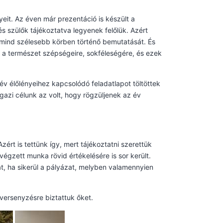
eit. Az éven már prezentáció is készült a
s szülők tájékoztatva legyenek felőlük. Azért
 mind szélesebb körben történő bemutatását. És
ét a természet szépségeire, sokféleségére, és ezek
év élőlényeihez kapcsolódó feladatlapot töltöttek
gazi célunk az volt, hogy rögzüljenek az év
rt is tettünk így, mert tájékoztatni szerettük
végzett munka rövid értékelésére is sor került.
, ha sikerül a pályázat, melyben valamennyien
versenyzésre biztattuk őket.