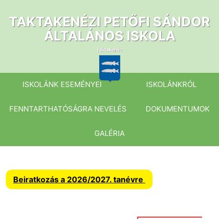
Ugrás
a
TAKTAKENÉZI PETŐFI SÁNDOR
tartalomhoz
ÁLTALÁNOS ISKOLA
ISKOLÁNK ESEMÉNYEI
ISKOLÁNKRÓL
FENNTARTHATÓSÁGRA NEVELÉS
DOKUMENTUMOK
GALÉRIA
Beiratkozás a 2026/2027. tanévre