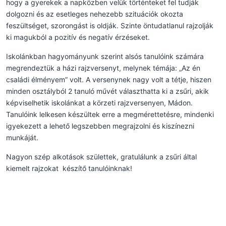
hogy a gyerekek a napközben velük történteket fel tudják
dolgozni és az esetleges nehezebb szituációk okozta
feszültséget, szorongást is oldják. Szinte öntudatlanul rajzolják
ki magukból a pozitív és negatív érzéseket.
Iskolánkban hagyományunk szerint alsós tanulóink számára
megrendeztük a házi rajzversenyt, melynek témája: „Az én
családi élményem” volt. A versenynek nagy volt a tétje, hiszen
minden osztályból 2 tanuló művét választhatta ki a zsűri, akik
képviselhetik iskolánkat a körzeti rajzversenyen, Mádon.
Tanulóink lelkesen készültek erre a megmérettetésre, mindenki
igyekezett a lehető legszebben megrajzolni és kiszínezni
munkáját.
Nagyon szép alkotások születtek, gratulálunk a zsűri által
kiemelt rajzokat készítő tanulóinknak!