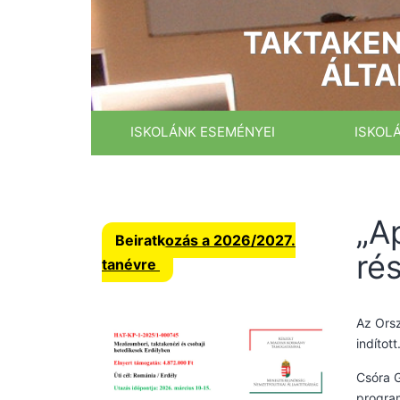
Ugrás
a
TAKTAKEN
tartalomhoz
ÁLTA
ISKOLÁNK ESEMÉNYEI
ISKOL
„A
Beiratkozás a 2026/2027.
ré
tanévre
Az Orsz
indított
Csóra G
program