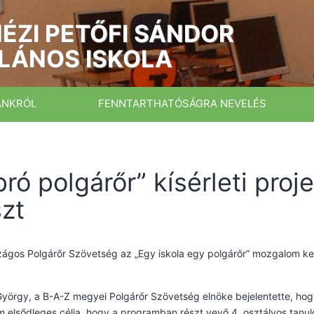
ÉZI PETŐFI SÁNDOR
LÁNOS ISKOLA
ÁNKRÓL
FENNTARTHATÓSÁGRA NEVELÉS
pró polgárőr” kísérleti pro
szt
ágos Polgárőr Szövetség az „Egy iskola egy polgárőr” mozgalom ke
.
yörgy, a B-A-Z megyei Polgárőr Szövetség elnöke bejelentette, hogy a
 elsődleges célja, hogy a programban részt vevő 4. osztályos tan