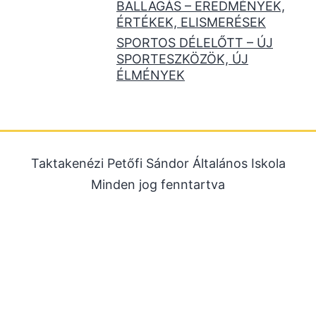
BALLAGÁS – EREDMÉNYEK,
ÉRTÉKEK, ELISMERÉSEK
SPORTOS DÉLELŐTT – ÚJ
SPORTESZKÖZÖK, ÚJ
ÉLMÉNYEK
Taktakenézi Petőfi Sándor Általános Iskola
Minden jog fenntartva