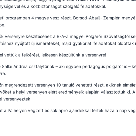
ységeivel és a közbiztonságot szolgáló feladatokkal.
leti programban 4 megye vesz részt. Borsod-Abaúj- Zemplén megyéből
be.
ók versenyre készítéséhez a B-A-Z megyei Polgárőr Szövetségtől seg
ítéshez nyújtott új ismereteket, majd gyakorlati feladatokat oldottak
 vettük a felkérést, lelkesen készültünk a versenyre!
 Sallai Andrea osztályfőnök – aki egyben pedagógus polgárőr is – ké
re.
n megrendezett versenyen 10 tanuló vehetett részt, akiknek elméleti 
vőket a helyi versenyen elért eredményeik alapján választottuk ki. 
l versenyeztek.
t a IV. helyen végzett és sok apró ajándékkal tértek haza a nap vég