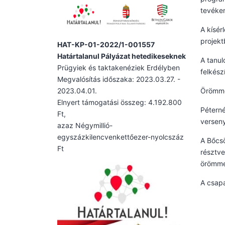
tevéken
A kísér
projekt
HAT-KP-01-2022/1-001557
Határtalanul Pályázat hetedikeseknek
A tanul
Prügyiek és taktakenéziek Erdélyben
felkész
Megvalósítás időszaka: 2023.03.27. -
2023.04.01.
Örömmel
Elnyert támogatási összeg: 4.192.800
Péterné
Ft,
verseny
azaz Négymillió-
egyszázkilencvenkettőezer-nyolcszáz
A Bőcsö
Ft
résztve
örömme
A csapa