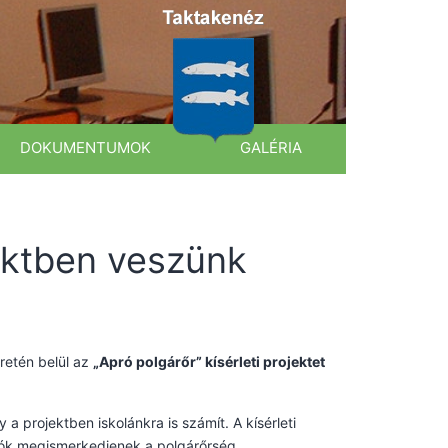
DOKUMENTUMOK
GALÉRIA
jektben veszünk
retén belül az
„Apró polgárőr”
kísérleti projektet
 projektben iskolánkra is számít. A kísérleti
ulók megismerkedjenek a polgárőrség