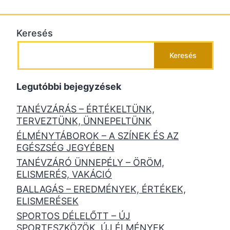
Keresés
Keresés
Legutóbbi bejegyzések
TANÉVZÁRÁS – ÉRTÉKELTÜNK,
TERVEZTÜNK, ÜNNEPELTÜNK
ÉLMÉNYTÁBOROK – A SZÍNEK ÉS AZ
EGÉSZSÉG JEGYÉBEN
TANÉVZÁRÓ ÜNNEPÉLY – ÖRÖM,
ELISMERÉS, VAKÁCIÓ
BALLAGÁS – EREDMÉNYEK, ÉRTÉKEK,
ELISMERÉSEK
SPORTOS DÉLELŐTT – ÚJ
SPORTESZKÖZÖK, ÚJ ÉLMÉNYEK