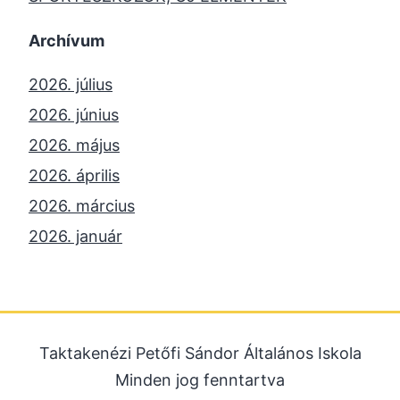
Archívum
2026. július
2026. június
2026. május
2026. április
2026. március
2026. január
2025. december
2025. október
2025. szeptember
Taktakenézi Petőfi Sándor Általános Iskola
2025. július
Minden jog fenntartva
2025. június