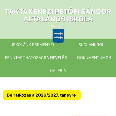
Ugrás
a
TAKTAKENÉZI PETŐFI SÁNDOR
tartalomhoz
ÁLTALÁNOS ISKOLA
ISKOLÁNK ESEMÉNYEI
ISKOLÁNKRÓL
FENNTARTHATÓSÁGRA NEVELÉS
DOKUMENTUMOK
GALÉRIA
Beiratkozás a 2026/2027. tanévre