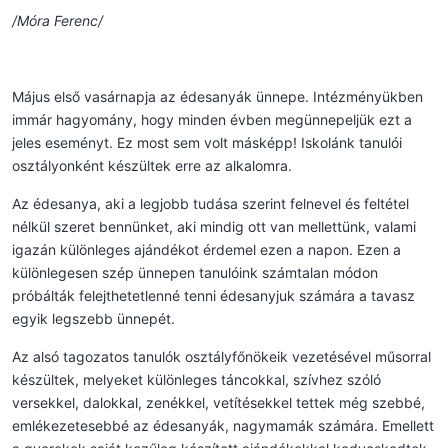
/Móra Ferenc/
Május első vasárnapja az édesanyák ünnepe. Intézményükben
immár hagyomány, hogy minden évben megünnepeljük ezt a
jeles eseményt. Ez most sem volt másképp! Iskolánk tanulói
osztályonként készültek erre az alkalomra.
Az édesanya, aki a legjobb tudása szerint felnevel és feltétel
nélkül szeret bennünket, aki mindig ott van mellettünk, valami
igazán különleges ajándékot érdemel ezen a napon. Ezen a
különlegesen szép ünnepen tanulóink számtalan módon
próbálták felejthetetlenné tenni édesanyjuk számára a tavasz
egyik legszebb ünnepét.
Az alsó tagozatos tanulók osztályfőnökeik vezetésével műsorral
készültek, melyeket különleges táncokkal, szívhez szóló
versekkel, dalokkal, zenékkel, vetítésekkel tettek még szebbé,
emlékezetesebbé az édesanyák, nagymamák számára. Emellett