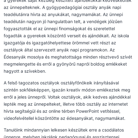
a gyerekek saját kezűleg készített ajándékokkal kedveskedtek
az ünnepelteknek. A gyógypedagógiai osztály anyák napi
teadélutánra hívta az anyukákat, nagymamákat. Az ünnepi
teadélután nagyon jó hangulatban telt, a vendégek jóízűen
fogyasztották el az ünnepi finomságokat és szeretettel
fogadták a gyerekek köszöntő verseit és ajándékait. Az iskola
igazgatója és igazgatóhelyettese örömmel vett részt az
osztályok által szervezett anyák napi programokon. Az
Édesanyák mosolya és meghatottsága minden résztvevő szívét
megmelengette és erről a gyönyörű napról boldog emlékeket
hagyott a szívekben.
A felső tagozatos osztályok osztályfőnökeik irányításával
szintén sokféleképpen, igazán kreatív módon emlékeztek meg
erről a jeles ünnepről. Voltak osztályok, akik kedves ajándékkal
lepték meg az ünnepelteket, illetve több osztály az internetet
hívta segítségül és az online térben PowerPoint vetítéssel,
videofelvétellel köszöntötte az édesanyákat, nagymamákat.
Tanulóink mindannyian lelkesen készültek erre a csodálatos
ünnepre, melyben iskolánk pedagógusai és asszisztensei