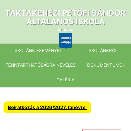
Ugrás
a
TAKTAKENÉZI PETŐFI SÁNDOR
tartalomhoz
ÁLTALÁNOS ISKOLA
ISKOLÁNK ESEMÉNYEI
ISKOLÁNKRÓL
FENNTARTHATÓSÁGRA NEVELÉS
DOKUMENTUMOK
GALÉRIA
Beiratkozás a 2026/2027. tanévre