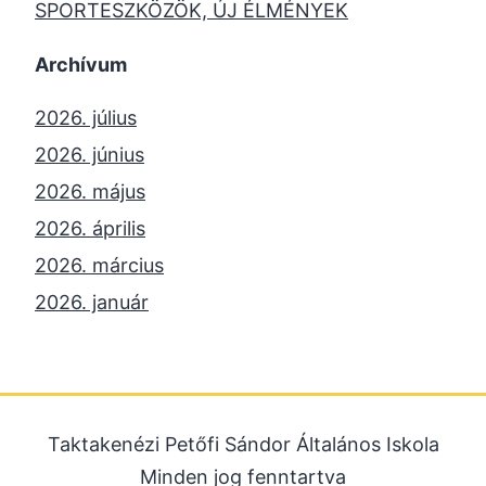
SPORTESZKÖZÖK, ÚJ ÉLMÉNYEK
Archívum
2026. július
2026. június
2026. május
2026. április
2026. március
2026. január
2025. december
2025. október
2025. szeptember
Taktakenézi Petőfi Sándor Általános Iskola
2025. július
Minden jog fenntartva