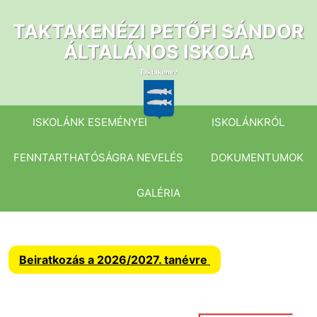
Ugrás
a
TAKTAKENÉZI PETŐFI SÁNDOR
tartalomhoz
ÁLTALÁNOS ISKOLA
ISKOLÁNK ESEMÉNYEI
ISKOLÁNKRÓL
FENNTARTHATÓSÁGRA NEVELÉS
DOKUMENTUMOK
GALÉRIA
Beiratkozás a 2026/2027. tanévre