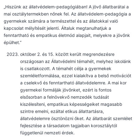
„Hiszünk az állatvédelem-pedagógiában! A jövő állatbarátai a
mai osztálytermekben nőnek fel. Az állatvédelem-pedagógia a
gyermekek számára a természettel és az állatokkal való
kapcsolat mélyítését jelenti. Általuk megtanulhatjuk a
fenntartható és empatikus életmód alapjait, melyekre a jövőnk
épülhet.”
október 2. és 15. között került megrendezésre
országosan az Állatvédelmi témahét, melyhez iskolánk
is csatlakozott. A témahét célja a gyermekek
szemléletformálása, ezzel kialakítva a belső motivációt
a cselekvő és fenntartható állatvédelemre. A mai kor
gyermekei formálják jövőnket, ezért is fontos
elsősorban a felnövekvő nemzedék tudását
kiszélesíteni, empatikus képességeiket magasabb
szintre emelni, ezáltal etikus állattartásra,
állatvédelemre ösztönözni őket. Az állatbarát szemlélet
fejlesztése a társadalom tagjaiban korosztálytól
függetlenül nemzeti érdek.