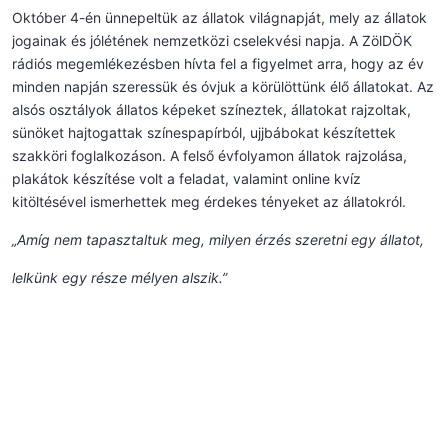
Október 4-én ünnepeltük az állatok világnapját, mely az állatok
jogainak és jólétének nemzetközi cselekvési napja. A ZölDÖK
rádiós megemlékezésben hívta fel a figyelmet arra, hogy az év
minden napján szeressük és óvjuk a körülöttünk élő állatokat. Az
alsós osztályok állatos képeket színeztek, állatokat rajzoltak,
sünöket hajtogattak színespapírból, ujjbábokat készítettek
szakköri foglalkozáson. A felső évfolyamon állatok rajzolása,
plakátok készítése volt a feladat, valamint online kvíz
kitöltésével ismerhettek meg érdekes tényeket az állatokról.
„Amíg nem tapasztaltuk meg, milyen érzés szeretni egy állatot,
lelkünk egy része mélyen alszik.”