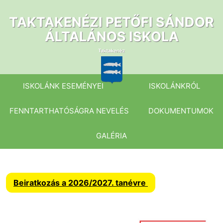
Ugrás
a
TAKTAKENÉZI PETŐFI SÁNDOR
tartalomhoz
ÁLTALÁNOS ISKOLA
ISKOLÁNK ESEMÉNYEI
ISKOLÁNKRÓL
FENNTARTHATÓSÁGRA NEVELÉS
DOKUMENTUMOK
GALÉRIA
Beiratkozás a 2026/2027. tanévre