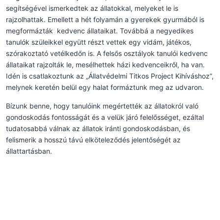
segítségével ismerkedtek az állatokkal, melyeket le is
rajzolhattak. Emellett a hét folyamán a gyerekek gyurmából is
megformázták kedvenc állataikat. Továbbá a negyedikes
tanulók szüleikkel együtt részt vettek egy vidám, játékos,
szórakoztató vetélkedőn is. A felsős osztályok tanulói kedvenc
állataikat rajzolták le, mesélhettek házi kedvenceikről, ha van.
Idén is csatlakoztunk az „Állatvédelmi Titkos Project Kihíváshoz”,
melynek keretén belül egy halat formáztunk meg az udvaron.
Bízunk benne, hogy tanulóink megértették az állatokról való
gondoskodás fontosságát és a velük járó felelősséget, ezáltal
tudatosabbá válnak az állatok iránti gondoskodásban, és
felismerik a hosszú távú elköteleződés jelentőségét az
állattartásban.