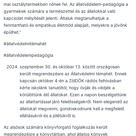
mai osztálytermekben nőnek fel. Az állatvédelem-pedagógia a
gyermekek számára a természettel és az állatokkal való
kapcsolat mélyítését jelenti. Általuk megtanulhatjuk a
fenntartható és empatikus életmód alapjait, melyekre a jövőnk
épülhet.”
#állatvédelmitémahét
#állatvédelempedagógia
szeptember 30. és október 13. között országosan
került megrendezésre az Állatvédelmi témahét. Ennek
kapcsán október 4-én a ZölDÖK rádiós felhívásban
kérte iskolánk tanulóitól, hogy óvják és védjék a
körülöttünk élő állatokat. Ezen a napon beszélgettünk
az állattartással járó felelősségekről. Nem elegendő az
állatokat megvenni, gondoskodnunk kell a megfelelő
ellátásukról és a jólétükről is.
Az alsósok számára könyvforgató foglalkozás került
megrendezésre a könyvtárban, ahol állatos könyvek