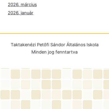
2026. március
2026. január
2025. december
2025. október
2025. szeptember
Taktakenézi Petőfi Sándor Általános Iskola
2025. július
Minden jog fenntartva
2025. június
2025. május
2025. április
2025. március
2025. január
2024. december
2024. november