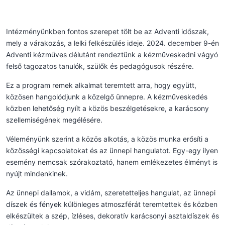
Intézményünkben fontos szerepet tölt be az Adventi időszak,
mely a várakozás, a lelki felkészülés ideje. 2024. december 9-én
Adventi kézműves délutánt rendeztünk a kézműveskedni vágyó
felső tagozatos tanulók, szülők és pedagógusok részére.
Ez a program remek alkalmat teremtett arra, hogy együtt,
közösen hangolódjunk a közelgő ünnepre. A kézműveskedés
közben lehetőség nyílt a közös beszélgetésekre, a karácsony
szellemiségének megélésére.
Véleményünk szerint a közös alkotás, a közös munka erősíti a
közösségi kapcsolatokat és az ünnepi hangulatot. Egy-egy ilyen
esemény nemcsak szórakoztató, hanem emlékezetes élményt is
nyújt mindenkinek.
Az ünnepi dallamok, a vidám, szeretetteljes hangulat, az ünnepi
díszek és fények különleges atmoszférát teremtettek és közben
elkészültek a szép, ízléses, dekoratív karácsonyi asztaldíszek és