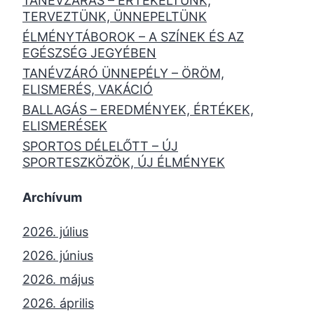
TANÉVZÁRÁS – ÉRTÉKELTÜNK,
TERVEZTÜNK, ÜNNEPELTÜNK
ÉLMÉNYTÁBOROK – A SZÍNEK ÉS AZ
EGÉSZSÉG JEGYÉBEN
TANÉVZÁRÓ ÜNNEPÉLY – ÖRÖM,
ELISMERÉS, VAKÁCIÓ
BALLAGÁS – EREDMÉNYEK, ÉRTÉKEK,
ELISMERÉSEK
SPORTOS DÉLELŐTT – ÚJ
SPORTESZKÖZÖK, ÚJ ÉLMÉNYEK
Archívum
2026. július
2026. június
2026. május
2026. április