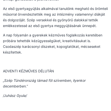
Az első gyertyagyújtás alkalmával tanulóink megható és örömteli
műsorral örvendeztették meg az intézmény valamennyi diákját
és dolgozóját. Szép versekkel és gyönyörű dalokkal tették
emlékezetessé az első gyertya meggyújtásának ünnepét.
A nap folyamán a gyerekek kézműves foglalkozás keretében
próbára tehették kézügyességüket, kreativitásukat is.
Csodaszép karácsonyi díszeket, kopogtatókat, mécseseket
készítettek.
ADVENTI KÉZMŰVES DÉLUTÁN
„Szép Tündérország támad föl szívemben, ilyenkor
decemberben.”
/Juhász Gyula/