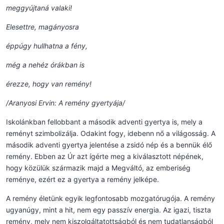
meggyújtaná valaki!
Elesettre, magányosra
éppúgy hullhatna a fény,
még a nehéz órákban is
érezze, hogy van remény!
/Aranyosi Ervin: A remény gyertyája/
Iskolánkban fellobbant a második adventi gyertya is, mely a
reményt szimbolizálja. Odakint fogy, idebenn nő a világosság. A
második adventi gyertya jelentése a zsidó nép és a bennük élő
remény. Ebben az Úr azt ígérte meg a kiválasztott népének,
hogy közülük származik majd a Megváltó, az emberiség
reménye, ezért ez a gyertya a remény jelképe.
A remény életünk egyik legfontosabb mozgatórugója. A remény
ugyanúgy, mint a hit, nem egy passzív energia. Az igazi, tiszta
remény, mely nem kiszolgáltatottságból és nem tudatlanságból