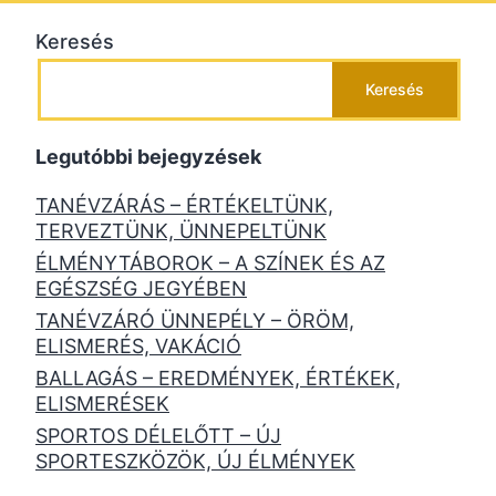
Keresés
Keresés
Legutóbbi bejegyzések
TANÉVZÁRÁS – ÉRTÉKELTÜNK,
TERVEZTÜNK, ÜNNEPELTÜNK
ÉLMÉNYTÁBOROK – A SZÍNEK ÉS AZ
EGÉSZSÉG JEGYÉBEN
TANÉVZÁRÓ ÜNNEPÉLY – ÖRÖM,
ELISMERÉS, VAKÁCIÓ
BALLAGÁS – EREDMÉNYEK, ÉRTÉKEK,
ELISMERÉSEK
SPORTOS DÉLELŐTT – ÚJ
SPORTESZKÖZÖK, ÚJ ÉLMÉNYEK