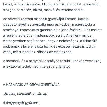
fakad, mindig visz előre. Mindig áramlik, áramoltat, előre lendít,
mozgat, ösztönöz, biztat, motivál és tettekre sarkall.
Az adventi koszorú második gyertyáját Farmosi Katalin
igazgatóhelyettes gyújtotta meg és közben megosztotta a
reménnyel kapcsolatos gondolatait a jelenlévőkkel. A hit mellett
a remény ad erőt a mindennapok során. A remény minden
élethelyzetben segít abban, hogy a nehézségek, a felmerülő
problémák ellenére is kitartsunk és eközben észre is tudjuk
venni, miért lehetünk hálásak az életünkben.
A harmadik és a negyedik osztályos tanulók kedves versekkel,
énekszóval tették meghitté ezt a pillanatot.
A HARMADIK AZ ÖRÖM GYERTYÁJA
„Advent, harmadik vasárnap
örömgyertyát gyújtunk,