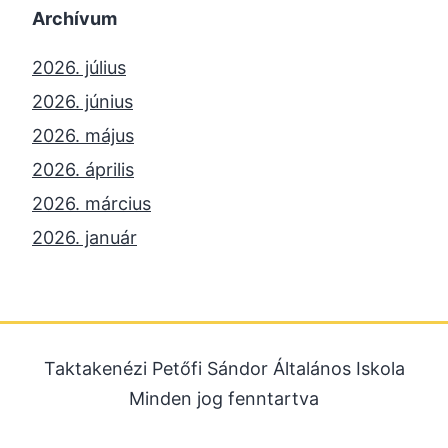
Archívum
2026. július
2026. június
2026. május
2026. április
2026. március
2026. január
2025. december
2025. október
2025. szeptember
Taktakenézi Petőfi Sándor Általános Iskola
2025. július
Minden jog fenntartva
2025. június
2025. május