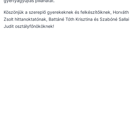
gyertyagyújtás pillanatát.
Köszönjük a szereplő gyerekeknek és felkészítőiknek, Horváth
Zsolt hittanoktatónak, Battáné Tóth Krisztina és Szabóné Sallai
Judit osztályfőnököknek!