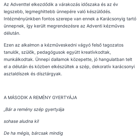
Az Adventtel elkezdődik a várakozás időszaka és az év
legszebb, legmeghittebb ünnepére való készülődés.
Intézményünkben fontos szerepe van ennek a Karácsonyig tartó
ünnepnek, így került megrendezésre az Adventi kézműves
délután.
Ezen az alkalmon a kézműveskedni vágyó felső tagozatos
tanulók, szülők, pedagógusok együtt kreatívkodtak,
munkálkodtak. Ünnepi dallamok közepette, jó hangulatban telt
el a délután és közben elkészültek a szép, dekoratív karácsonyi
asztaldíszek és dísztárgyak.
A MÁSODIK A REMÉNY GYERTYÁJA
„Bár a remény szép gyertyája
sohase aludna ki!
De ha mégis, bárcsak mindig