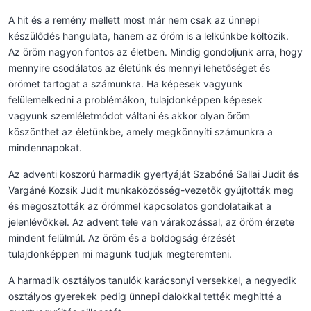
A hit és a remény mellett most már nem csak az ünnepi
készülődés hangulata, hanem az öröm is a lelkünkbe költözik.
Az öröm nagyon fontos az életben. Mindig gondoljunk arra, hogy
mennyire csodálatos az életünk és mennyi lehetőséget és
örömet tartogat a számunkra. Ha képesek vagyunk
felülemelkedni a problémákon, tulajdonképpen képesek
vagyunk szemléletmódot váltani és akkor olyan öröm
köszönthet az életünkbe, amely megkönnyíti számunkra a
mindennapokat.
Az adventi koszorú harmadik gyertyáját Szabóné Sallai Judit és
Vargáné Kozsik Judit munkaközösség-vezetők gyújtották meg
és megosztották az örömmel kapcsolatos gondolataikat a
jelenlévőkkel. Az advent tele van várakozással, az öröm érzete
mindent felülmúl. Az öröm és a boldogság érzését
tulajdonképpen mi magunk tudjuk megteremteni.
A harmadik osztályos tanulók karácsonyi versekkel, a negyedik
osztályos gyerekek pedig ünnepi dalokkal tették meghitté a