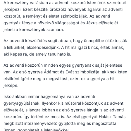
A keresztény vallásban az adventi koszorú Isten örök szeretetét
jelképezi. Ezért készítik örökzöld növények ágaival az adventi
koszorút, a reményt és életet szimbolizálják. Az adventi
gyertyák fénye a növekvő világosságot és Jézus eljövetelét
jelenti a keresztények számára.
Az adventi készülődés segít abban, hogy ünneplőbe öltöztessük
a lelkünket, elcsendesedjünk. A hit ma igazi kincs, érték annak,
aki képes rá, de amely tanulható is.
Az adventi koszorún minden egyes gyertyának saját jelentése
van. Az első gyertya Ádámot és Évát szimbolizálja, akiknek Isten
elsőként ígérte meg a megváltást, ezért ez a gyertya a hit
jelképe.
Iskolánkban immár hagyománya van az adventi
gyertyagyújtásnak. Ilyenkor kis műsorral köszöntjük az advent
eljövetelét, s lángra lobban az első gyertya lángja is az adventi
koszorún. Így történt ez most is. Az első gyertyát Halász Tamás,
megbízott intézményvezető gyújtotta meg és megosztotta
ünnepi gondolatait a jelenlévőkkel.