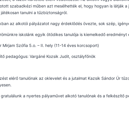
tott szabadkézi műben azt mesélhették el, hogy hogyan is látják a j
 játékosan tanulni a tűzbiztonságról.
kban az alkotói pályázatot nagy érdeklődés övezte, sok szép, igény
ömünkre iskolánk egyik ötödikes tanulója is kiemelkedő eredményt ér
r Mirjam Szófia 5.o. – II. hely (11-14 éves korcsoport)
ítő pedagógus: Vargáné Kozsik Judit, osztályfőnök
zést elérő tanulónak az oklevelet és a jutalmat Kazsik Sándor Úr tűz
yesen.
 gratulálunk a nyertes pályaművet alkotó tanulónak és a felkészít