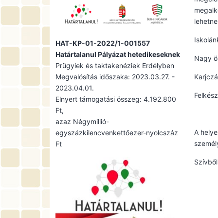
megalko
lehetne
Iskolán
HAT-KP-01-2022/1-001557
Határtalanul Pályázat hetedikeseknek
Nagy ör
Prügyiek és taktakenéziek Erdélyben
Megvalósítás időszaka: 2023.03.27. -
Karjczá
2023.04.01.
Felkész
Elnyert támogatási összeg: 4.192.800
Ft,
azaz Négymillió-
A helye
egyszázkilencvenkettőezer-nyolcszáz
személ
Ft
Szívből