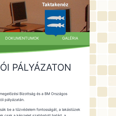
DOKUMENTUMOK
GALÉRIA
TÓI PÁLYÁZATON
űzmegelőzési Bizottság és a BM Országos
tói pályázatán.
assák be a tűzvédelem fontosságát, a lakástüzek
ak csak a képzelet szabhatott határt, a