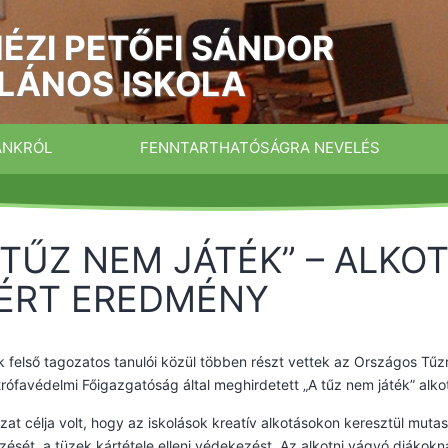
ÉZI PETŐFI SÁNDOR
LÁNOS ISKOLA
ÁNKRÓL
FENNTARTHATÓSÁGRA NEVELÉS
 TŰZ NEM JÁTÉK” – ALKO
ÉRT EREDMÉNY
k felső tagozatos tanulói közül többen részt vettek az Országos T
rófavédelmi Főigazgatóság által meghirdetett „A tűz nem játék” alko
zat célja volt, hogy az iskolások kreatív alkotásokon keresztül mut
ését, a tüzek kártétele elleni védekezést. Az alkotni vágyó diákokn