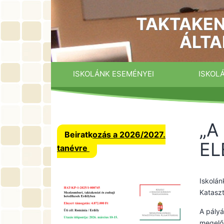
Ugrás
a
TAKTAKEN
tartalomhoz
ÁLTA
ISKOLÁNK ESEMÉNYEI
ISKOL
„A
Beiratkozás a 2026/2027.
EL
tanévre
Iskolán
Kataszt
A pályá
megelőz