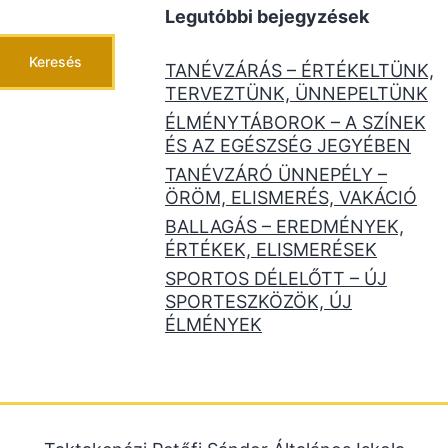
Legutóbbi bejegyzések
Keresés
TANÉVZÁRÁS – ÉRTÉKELTÜNK,
TERVEZTÜNK, ÜNNEPELTÜNK
ÉLMÉNYTÁBOROK – A SZÍNEK
ÉS AZ EGÉSZSÉG JEGYÉBEN
TANÉVZÁRÓ ÜNNEPÉLY –
ÖRÖM, ELISMERÉS, VAKÁCIÓ
BALLAGÁS – EREDMÉNYEK,
ÉRTÉKEK, ELISMERÉSEK
SPORTOS DÉLELŐTT – ÚJ
SPORTESZKÖZÖK, ÚJ
ÉLMÉNYEK