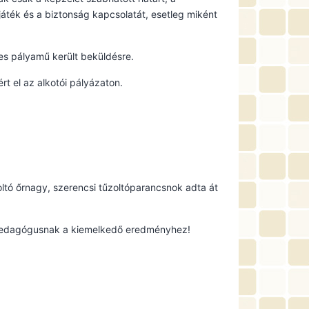
áték és a biztonság kapcsolatát, esetleg miként
es pályamű került beküldésre.
t el az alkotói pályázaton.
oltó őrnagy, szerencsi tűzoltóparancsnok adta át
ő pedagógusnak a kiemelkedő eredményhez!