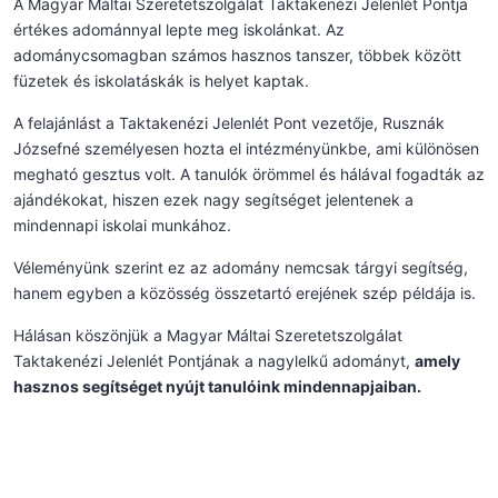
A Magyar Máltai Szeretetszolgálat Taktakenézi Jelenlét Pontja
értékes adománnyal lepte meg iskolánkat. Az
adománycsomagban számos hasznos tanszer, többek között
füzetek és iskolatáskák is helyet kaptak.
A felajánlást a Taktakenézi Jelenlét Pont vezetője, Rusznák
Józsefné személyesen hozta el intézményünkbe, ami különösen
megható gesztus volt. A tanulók örömmel és hálával fogadták az
ajándékokat, hiszen ezek nagy segítséget jelentenek a
mindennapi iskolai munkához.
Véleményünk szerint ez az adomány nemcsak tárgyi segítség,
hanem egyben a közösség összetartó erejének szép példája is.
Hálásan köszönjük a Magyar Máltai Szeretetszolgálat
Taktakenézi Jelenlét Pontjának a nagylelkű adományt,
amely
hasznos segítséget nyújt tanulóink mindennapjaiban
.