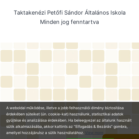
2025. szeptember
Taktakenézi Petőfi Sándor Általános Iskola
2025. július
Minden jog fenntartva
2025. június
2025. május
2025. április
2025. március
2025. január
2024. december
2024. november
2024. október
A weboldal működése, illetve a jobb felhasználói élmény biztosítása
2024. július
érdekében süteiket (ún. cookie-kat) használunk, statisztikai adatok
2024. június
gyűjtése és analizálása érdekében. Ha beleegyezel az általunk használt
sütik alkalmazásába, akkor kattints az “Elfogadás & Bezárás” gombra,
2024. május
amellyel hozzájárulsz a sütik használatához.
View more