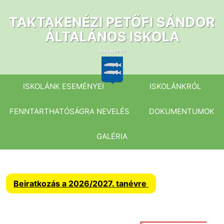
Ugrás
a
TAKTAKENÉZI PETŐFI SÁNDOR
tartalomhoz
ÁLTALÁNOS ISKOLA
ISKOLÁNK ESEMÉNYEI
ISKOLÁNKRÓL
FENNTARTHATÓSÁGRA NEVELÉS
DOKUMENTUMOK
GALÉRIA
Beiratkozás a 2026/2027. tanévre