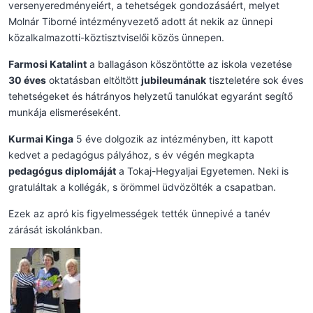
versenyeredményeiért, a tehetségek gondozásáért, melyet
Molnár Tiborné intézményvezető adott át nekik az ünnepi
közalkalmazotti-köztisztviselői közös ünnepen.
Farmosi Katalint
a ballagáson köszöntötte az iskola vezetése
30 éves
oktatásban eltöltött
jubileumának
tiszteletére sok éves
tehetségeket és hátrányos helyzetű tanulókat egyaránt segítő
munkája elismeréseként.
Kurmai Kinga
5 éve dolgozik az intézményben, itt kapott
kedvet a pedagógus pályához, s év végén megkapta
pedagógus diplomáját
a Tokaj-Hegyaljai Egyetemen. Neki is
gratuláltak a kollégák, s örömmel üdvözölték a csapatban.
Ezek az apró kis figyelmességek tették ünnepivé a tanév
zárását iskolánkban.