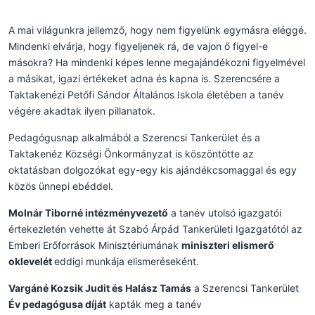
A mai világunkra jellemző, hogy nem figyelünk egymásra eléggé.
Mindenki elvárja, hogy figyeljenek rá, de vajon ő figyel-e
másokra? Ha mindenki képes lenne megajándékozni figyelmével
a másikat, igazi értékeket adna és kapna is. Szerencsére a
Taktakenézi Petőfi Sándor Általános Iskola életében a tanév
végére akadtak ilyen pillanatok.
Pedagógusnap alkalmából a Szerencsi Tankerület és a
Taktakenéz Községi Önkormányzat is köszöntötte az
oktatásban dolgozókat egy-egy kis ajándékcsomaggal és egy
közös ünnepi ebéddel.
Molnár Tiborné intézményvezető
a tanév utolsó igazgatói
értekezletén vehette át Szabó Árpád Tankerületi Igazgatótól az
Emberi Erőforrások Minisztériumának
miniszteri elismerő
oklevelét
eddigi munkája elismeréseként.
Vargáné Kozsik Judit és Halász Tamás
a Szerencsi Tankerület
Év pedagógusa díját
kapták meg a tanév