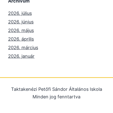
Archívum
2026. július
2026. június
2026. május
2026. április
2026. március
2026. január
2025. december
2025. október
2025. szeptember
Taktakenézi Petőfi Sándor Általános Iskola
2025. július
Minden jog fenntartva
2025. június
2025. május