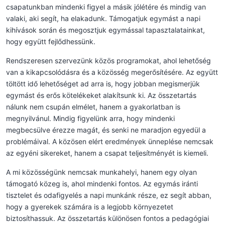
csapatunkban mindenki figyel a másik jólétére és mindig van
valaki, aki segít, ha elakadunk. Támogatjuk egymást a napi
kihívások során és megosztjuk egymással tapasztalatainkat,
hogy együtt fejlődhessünk.
Rendszeresen szervezünk közös programokat, ahol lehetőség
van a kikapcsolódásra és a közösség megerősítésére. Az együtt
töltött idő lehetőséget ad arra is, hogy jobban megismerjük
egymást és erős kötelékeket alakítsunk ki. Az összetartás
nálunk nem csupán elmélet, hanem a gyakorlatban is
megnyilvánul. Mindig figyelünk arra, hogy mindenki
megbecsülve érezze magát, és senki ne maradjon egyedül a
problémáival. A közösen elért eredmények ünneplése nemcsak
az egyéni sikereket, hanem a csapat teljesítményét is kiemeli.
A mi közösségünk nemcsak munkahelyi, hanem egy olyan
támogató közeg is, ahol mindenki fontos. Az egymás iránti
tisztelet és odafigyelés a napi munkánk része, ez segít abban,
hogy a gyerekek számára is a legjobb környezetet
biztosíthassuk. Az összetartás különösen fontos a pedagógiai