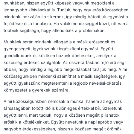
munkában, hiszen együtt képesek vagyunk megoldani a
legnagyobb kihívásokat is. Tudjuk, hogy egy erős közösségben
mindenki hozzájárul a sikerhez, így mindig bátorítjuk egymást a
fejlődésre és a tanulásra. Ha valaki nehézséggel küzd, ott van a
többiek segítsége, hogy átlendítsék a problémákon.
Munkánk során mindenki elfogadja a másik erősségeit és
gyengeségeit, igyekszünk kiegészíteni egymást. Együtt
gondolkodunk és közösen hozunk döntéseket, amelyek a
közösség érdekeit szolgálják. Az összetartásban rejlő erő segít
abban, hogy mindig a legjobb megoldásokat találjuk meg. A mi
közösségünkben mindenki számíthat a másik segítségére, így
együtt igyekszünk megteremteni a legjobb nevelési-oktatási
környezetet a gyerekek számára.
A mi közösségünkben nemcsak a munka, hanem az egymás
társaságában töltött idő is különleges értékkel bír. Szeretünk
együtt lenni, mert tudjuk, hogy a közösen megélt pillanatok
erősítik a kötelékeinket. Együtt nevetünk a napi apróbb vagy
nagyobb érdekességeken, hiszen a közösen megélt örömök