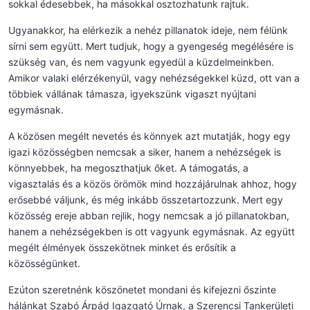
sokkal édesebbek, ha másokkal osztozhatunk rajtuk.
Ugyanakkor, ha elérkezik a nehéz pillanatok ideje, nem félünk
sírni sem együtt. Mert tudjuk, hogy a gyengeség megélésére is
szükség van, és nem vagyunk egyedül a küzdelmeinkben.
Amikor valaki elérzékenyül, vagy nehézségekkel küzd, ott van a
többiek vállának támasza, igyekszünk vigaszt nyújtani
egymásnak.
A közösen megélt nevetés és könnyek azt mutatják, hogy egy
igazi közösségben nemcsak a siker, hanem a nehézségek is
könnyebbek, ha megoszthatjuk őket. A támogatás, a
vigasztalás és a közös örömök mind hozzájárulnak ahhoz, hogy
erősebbé váljunk, és még inkább összetartozzunk. Mert egy
közösség ereje abban rejlik, hogy nemcsak a jó pillanatokban,
hanem a nehézségekben is ott vagyunk egymásnak. Az együtt
megélt élmények összekötnek minket és erősítik a
közösségünket.
Ezúton szeretnénk köszönetet mondani és kifejezni őszinte
hálánkat Szabó Árpád Igazgató Úrnak, a Szerencsi Tankerületi