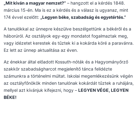
„Mit kíván a magyar nemzet?”
– hangzott el a kérdés 1848.
március 15-én. Ma is ez a kérdés és a válasz is ugyanaz, mint
174 évvel ezelőtt:
„Legyen béke, szabadság és egyetértés.”
A tanulókkal az ünnepre készülve beszélgettünk a békéről és a
háborúról. Az osztályok egy-egy mondatot fogalmaztak meg,
vagy idézetet kerestek és tűztek ki a kokárda köré a paravánra.
Ez lett az ünnep aktualitása az éven.
Az énekkar által előadott Kossuth-nóták és a Hagyományőrző
szakkör szabadságharcot megjelenítő tánca felidézte
számunkra a történelmi múltat. Iskolai megemlékezésünk végén
az osztályfőnökök minden tanulónak kokárdát tűztek a ruhájára,
mellyel azt kívánjuk kifejezni, hogy –
LEGYEN VÉGE, LEGYEN
BÉKE!