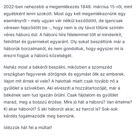
2022-ben nehezebb a megemlékezés 1848. március 15-ről, mint
egyébként lenni szokott. Most úgy kell megemlékeznünk egy
eseményről – mely ugyan vér nélkül kezdődött, de igencsak
véresen fejeződött be -, hogy nem is oly távol tőlünk szintén
véres háború dúl. A háború híre félelemmel tölt el mindenkit,
felnőttet és gyermeket egyaránt. Oly sokat beszéltünk már a
háborúk borzalmairól, és nem gondoltuk, hogy egyszer mi is
érezni fogjuk a háború közelségét.
Nehéz most a békéről beszélni, miközben a szomszéd
országban fegyverek dörögnek és egymást ölik az emberek.
Vajon mit érnek el vele? A halottak miatt csak tovább nő a
gyűlölet a szívekben. Aki elveszíti a hozzátartozóját, már a
békének sem tud igazán örülni. Csak fájdalom és gyűlölet
marad, meg a bosszú érzése. Mire jó hát a háború? Van értelme?
Ki akar háborút? S aki háborút akar, az harcol is? Sok-sok
kérdés fogalmazódik meg bennünk.
Idézzük hát fel a múltat!