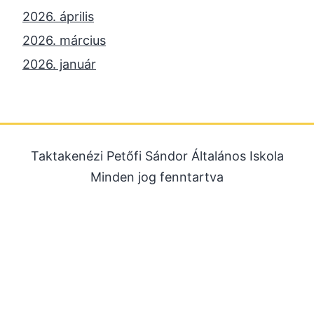
2026. április
2026. március
2026. január
2025. december
2025. október
2025. szeptember
Taktakenézi Petőfi Sándor Általános Iskola
2025. július
Minden jog fenntartva
2025. június
2025. május
2025. április
2025. március
2025. január
2024. december