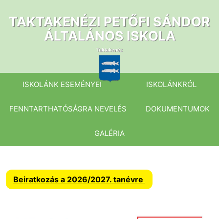
Ugrás
a
TAKTAKENÉZI PETŐFI SÁNDOR
tartalomhoz
ÁLTALÁNOS ISKOLA
ISKOLÁNK ESEMÉNYEI
ISKOLÁNKRÓL
FENNTARTHATÓSÁGRA NEVELÉS
DOKUMENTUMOK
GALÉRIA
Beiratkozás a 2026/2027. tanévre