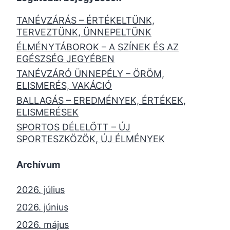
TANÉVZÁRÁS – ÉRTÉKELTÜNK,
TERVEZTÜNK, ÜNNEPELTÜNK
ÉLMÉNYTÁBOROK – A SZÍNEK ÉS AZ
EGÉSZSÉG JEGYÉBEN
TANÉVZÁRÓ ÜNNEPÉLY – ÖRÖM,
ELISMERÉS, VAKÁCIÓ
BALLAGÁS – EREDMÉNYEK, ÉRTÉKEK,
ELISMERÉSEK
SPORTOS DÉLELŐTT – ÚJ
SPORTESZKÖZÖK, ÚJ ÉLMÉNYEK
Archívum
2026. július
2026. június
2026. május