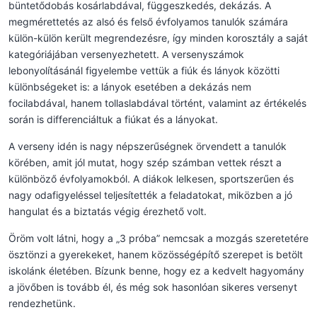
büntetődobás kosárlabdával, függeszkedés, dekázás. A
megmérettetés az alsó és felső évfolyamos tanulók számára
külön-külön került megrendezésre, így minden korosztály a saját
kategóriájában versenyezhetett. A versenyszámok
lebonyolításánál figyelembe vettük a fiúk és lányok közötti
különbségeket is: a lányok esetében a dekázás nem
focilabdával, hanem tollaslabdával történt, valamint az értékelés
során is differenciáltuk a fiúkat és a lányokat.
A verseny idén is nagy népszerűségnek örvendett a tanulók
körében, amit jól mutat, hogy szép számban vettek részt a
különböző évfolyamokból. A diákok lelkesen, sportszerűen és
nagy odafigyeléssel teljesítették a feladatokat, miközben a jó
hangulat és a biztatás végig érezhető volt.
Öröm volt látni, hogy a „3 próba” nemcsak a mozgás szeretetére
ösztönzi a gyerekeket, hanem közösségépítő szerepet is betölt
iskolánk életében. Bízunk benne, hogy ez a kedvelt hagyomány
a jövőben is tovább él, és még sok hasonlóan sikeres versenyt
rendezhetünk.