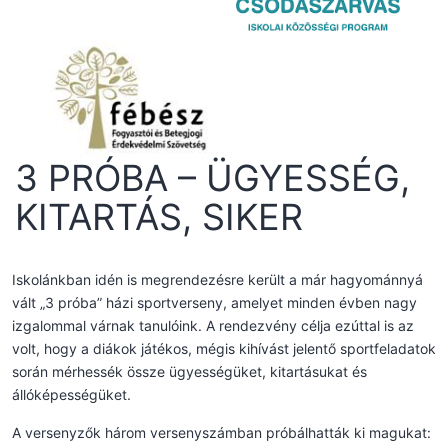
3 PRÓBA – ÜGYESSÉG,
KITARTÁS, SIKER
Iskolánkban idén is megrendezésre került a már hagyománnyá
vált „3 próba” házi sportverseny, amelyet minden évben nagy
izgalommal várnak tanulóink. A rendezvény célja ezúttal is az
volt, hogy a diákok játékos, mégis kihívást jelentő sportfeladatok
során mérhessék össze ügyességüket, kitartásukat és
állóképességüket.
A versenyzők három versenyszámban próbálhatták ki magukat: