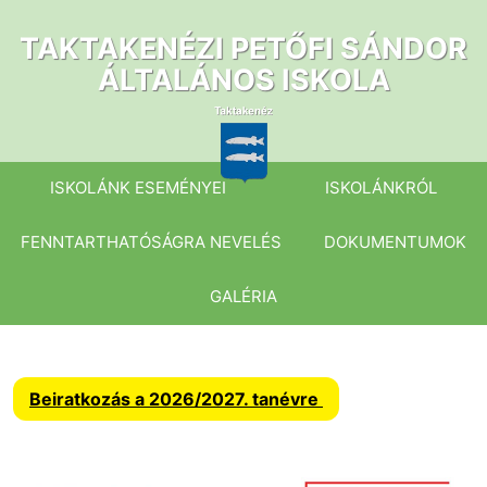
Ugrás
a
TAKTAKENÉZI PETŐFI SÁNDOR
tartalomhoz
ÁLTALÁNOS ISKOLA
ISKOLÁNK ESEMÉNYEI
ISKOLÁNKRÓL
FENNTARTHATÓSÁGRA NEVELÉS
DOKUMENTUMOK
GALÉRIA
Beiratkozás a 2026/2027. tanévre