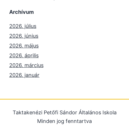
Archívum
2026. július
2026. június
2026. május
2026. április
2026. március
2026. január
2025. december
2025. október
2025. szeptember
Taktakenézi Petőfi Sándor Általános Iskola
2025. július
Minden jog fenntartva
2025. június