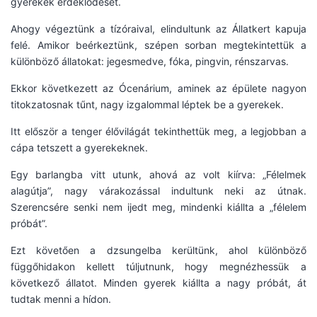
gyerekek érdeklődését.
Ahogy végeztünk a tízóraival, elindultunk az Állatkert kapuja
felé. Amikor beérkeztünk, szépen sorban megtekintettük a
különböző állatokat: jegesmedve, fóka, pingvin, rénszarvas.
Ekkor következett az Ócenárium, aminek az épülete nagyon
titokzatosnak tűnt, nagy izgalommal léptek be a gyerekek.
Itt először a tenger élővilágát tekinthettük meg, a legjobban a
cápa tetszett a gyerekeknek.
Egy barlangba vitt utunk, ahová az volt kiírva: „Félelmek
alagútja”, nagy várakozással indultunk neki az útnak.
Szerencsére senki nem ijedt meg, mindenki kiállta a „félelem
próbát”.
Ezt követően a dzsungelba kerültünk, ahol különböző
függőhidakon kellett túljutnunk, hogy megnézhessük a
következő állatot. Minden gyerek kiállta a nagy próbát, át
tudtak menni a hídon.