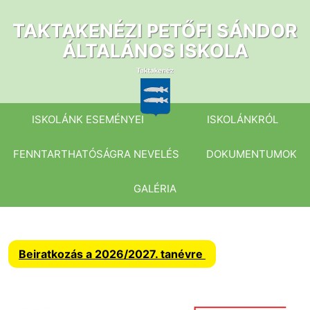
Ugrás
a
TAKTAKENÉZI PETŐFI SÁNDOR
tartalomhoz
ÁLTALÁNOS ISKOLA
ISKOLÁNK ESEMÉNYEI
ISKOLÁNKRÓL
FENNTARTHATÓSÁGRA NEVELÉS
DOKUMENTUMOK
GALÉRIA
Beiratkozás a 2026/2027. tanévre