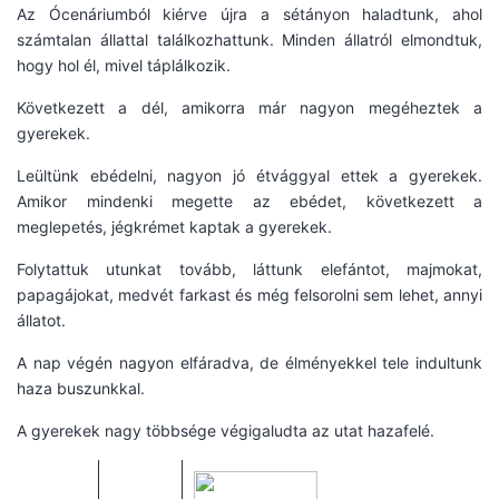
Az Ócenáriumból kiérve újra a sétányon haladtunk, ahol
számtalan állattal találkozhattunk. Minden állatról elmondtuk,
hogy hol él, mivel táplálkozik.
Következett a dél, amikorra már nagyon megéheztek a
gyerekek.
Leültünk ebédelni, nagyon jó étvággyal ettek a gyerekek.
Amikor mindenki megette az ebédet, következett a
meglepetés, jégkrémet kaptak a gyerekek.
Folytattuk utunkat tovább, láttunk elefántot, majmokat,
papagájokat, medvét farkast és még felsorolni sem lehet, annyi
állatot.
A nap végén nagyon elfáradva, de élményekkel tele indultunk
haza buszunkkal.
A gyerekek nagy többsége végigaludta az utat hazafelé.