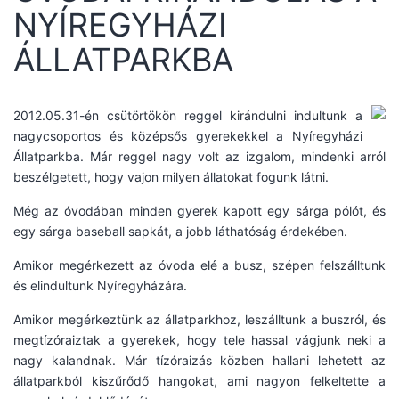
NYÍREGYHÁZI
ÁLLATPARKBA
2012.05.31-én csütörtökön reggel kirándulni indultunk a
nagycsoportos és középsős gyerekekkel a Nyíregyházi
Állatparkba. Már reggel nagy volt az izgalom, mindenki arról
beszélgetett, hogy vajon milyen állatokat fogunk látni.
Még az óvodában minden gyerek kapott egy sárga pólót, és
egy sárga baseball sapkát, a jobb láthatóság érdekében.
Amikor megérkezett az óvoda elé a busz, szépen felszálltunk
és elindultunk Nyíregyházára.
Amikor megérkeztünk az állatparkhoz, leszálltunk a buszról, és
megtízóraiztak a gyerekek, hogy tele hassal vágjunk neki a
nagy kalandnak. Már tízóraizás közben hallani lehetett az
állatparkból kiszűrődő hangokat, ami nagyon felkeltette a