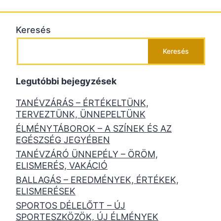
Keresés
Keresés
Legutóbbi bejegyzések
TANÉVZÁRÁS – ÉRTÉKELTÜNK,
TERVEZTÜNK, ÜNNEPELTÜNK
ÉLMÉNYTÁBOROK – A SZÍNEK ÉS AZ
EGÉSZSÉG JEGYÉBEN
TANÉVZÁRÓ ÜNNEPÉLY – ÖRÖM,
ELISMERÉS, VAKÁCIÓ
BALLAGÁS – EREDMÉNYEK, ÉRTÉKEK,
ELISMERÉSEK
SPORTOS DÉLELŐTT – ÚJ
SPORTESZKÖZÖK, ÚJ ÉLMÉNYEK