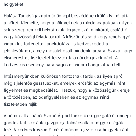
hölgyeket.
Halász Tamás igazgató úr ünnepi beszédében külön is méltatta
a nőket. Kiemelte, hogy a hölgyeknek a mindennapokban milyen
sok szerepben kell helytállniuk, legyen szó munkáról, családról
vagy közösségi feladatokról. A köszöntés során egy rendhagyó,
vidám kis történettel, anekdotával is kedveskedett a
jelenlévőknek, amely mosolyt csalt mindenki arcára. Szavai nagy
elismerést és tiszteletet fejeztek ki a női dolgozók iránt. A
kedves kis esemény barátságos és vidám hangulatban telt.
Intézményünkben különösen fontosnak tartjuk az ilyen apró,
mégis jelentős gesztusokat, amelyek erősítik az egymás iránti
figyelmet és megbecsülést. Hisszük, hogy a közösségünk ereje
a törődésben, az odafigyelésben és az egymás iránti
tiszteletben rejlik.
A nőnap alkalmából Szabó Árpád tankerületi igazgató úr ünnepi
gondolatait iskolánk igazgatója tolmácsolta a hölgy kollégák
felé. A kedves köszöntő méltó módon fejezte ki a hölgyek iránti