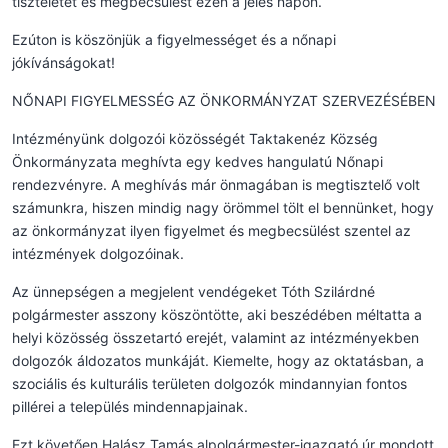
tiszteletet és megbecsülést ezen a jeles napon.
Ezúton is köszönjük a figyelmességet és a nőnapi
jókívánságokat!
NŐNAPI FIGYELMESSÉG AZ ÖNKORMÁNYZAT SZERVEZÉSÉBEN
Intézményünk dolgozói közösségét Taktakenéz Község
Önkormányzata meghívta egy kedves hangulatú Nőnapi
rendezvényre. A meghívás már önmagában is megtisztelő volt
számunkra, hiszen mindig nagy örömmel tölt el bennünket, hogy
az önkormányzat ilyen figyelmet és megbecsülést szentel az
intézmények dolgozóinak.
Az ünnepségen a megjelent vendégeket Tóth Szilárdné
polgármester asszony köszöntötte, aki beszédében méltatta a
helyi közösség összetartó erejét, valamint az intézményekben
dolgozók áldozatos munkáját. Kiemelte, hogy az oktatásban, a
szociális és kulturális területen dolgozók mindannyian fontos
pillérei a település mindennapjainak.
Ezt követően Halász Tamás alpolgármester-igazgató úr mondott