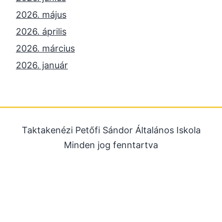
2026. május
2026. április
2026. március
2026. január
2025. december
2025. október
2025. szeptember
Taktakenézi Petőfi Sándor Általános Iskola
2025. július
Minden jog fenntartva
2025. június
2025. május
2025. április
2025. március
2025. január