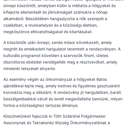
ünnepi köszöntőt, amelyben külön is méltatta a hölgyeket és
kifejezte elismerését és jókívánságait számukra a nőnap
alkalmából. Beszédében hangsúlyozta a nők szerepét a
családban, a munkahelyen és a közösségi életben,
megköszönve elhivatottságukat és kitartásukat.
A köszöntők után ünnepi, zenés műsor következett, amely
meghitt és emelkedett hangulatot teremtett a rendezvényen. A
kulturális programot követően a szervezők finom, ízletes
disznótoros ebéddel vendégelték meg a résztvevőket, amely
mindenki tetszését elnyerte.
Az esemény végén az önkormányzat a hölgyeket illatos
ajándékkal lepte meg, amely kedves és figyelmes gesztusként
koronázta meg a délutánt. A rendezvény jó hangulatban, baráti
beszélgetésekkel zárult és ismét megerősítette bennünk, milyen
fontos a közösséghez tartozás élménye.
Köszönetünket fejezzük ki Tóth Szilárdné Polgármester
Asszonynak és Taktakenéz Község Önkormányzatának a