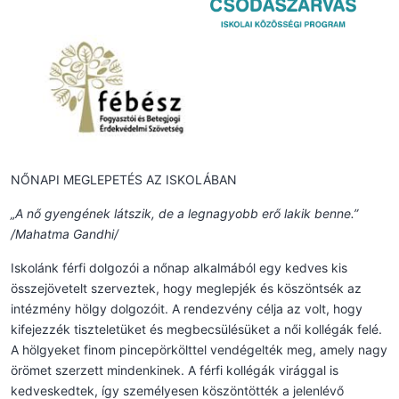
NŐNAPI MEGLEPETÉS AZ ISKOLÁBAN
„A nő gyengének látszik, de a legnagyobb erő lakik benne.”
/Mahatma Gandhi/
Iskolánk férfi dolgozói a nőnap alkalmából egy kedves kis
összejövetelt szerveztek, hogy meglepjék és köszöntsék az
intézmény hölgy dolgozóit. A rendezvény célja az volt, hogy
kifejezzék tiszteletüket és megbecsülésüket a női kollégák felé.
A hölgyeket finom pincepörkölttel vendégelték meg, amely nagy
örömet szerzett mindenkinek. A férfi kollégák virággal is
kedveskedtek, így személyesen köszöntötték a jelenlévő