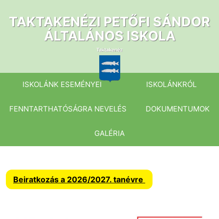
Ugrás
a
TAKTAKENÉZI PETŐFI SÁNDOR
tartalomhoz
ÁLTALÁNOS ISKOLA
ISKOLÁNK ESEMÉNYEI
ISKOLÁNKRÓL
FENNTARTHATÓSÁGRA NEVELÉS
DOKUMENTUMOK
GALÉRIA
Beiratkozás a 2026/2027. tanévre