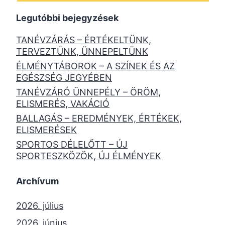
Legutóbbi bejegyzések
TANÉVZÁRÁS – ÉRTÉKELTÜNK,
TERVEZTÜNK, ÜNNEPELTÜNK
ÉLMÉNYTÁBOROK – A SZÍNEK ÉS AZ
EGÉSZSÉG JEGYÉBEN
TANÉVZÁRÓ ÜNNEPÉLY – ÖRÖM,
ELISMERÉS, VAKÁCIÓ
BALLAGÁS – EREDMÉNYEK, ÉRTÉKEK,
ELISMERÉSEK
SPORTOS DÉLELŐTT – ÚJ
SPORTESZKÖZÖK, ÚJ ÉLMÉNYEK
Archívum
2026. július
2026. június