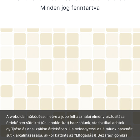
Minden jog fenntartva
2025. június
2025. május
2025. április
2025. március
2025. január
2024. december
2024. november
2024. október
2024. július
2024. június
2024. május
A weboldal működése, illetve a jobb felhasználói élmény biztosítása
érdekében süteiket (ún. cookie-kat) használunk, statisztikai adatok
2024. április
gyűjtése és analizálása érdekében. Ha beleegyezel az általunk használt
sütik alkalmazásába, akkor kattints az “Elfogadás & Bezárás” gombra,
2024. március