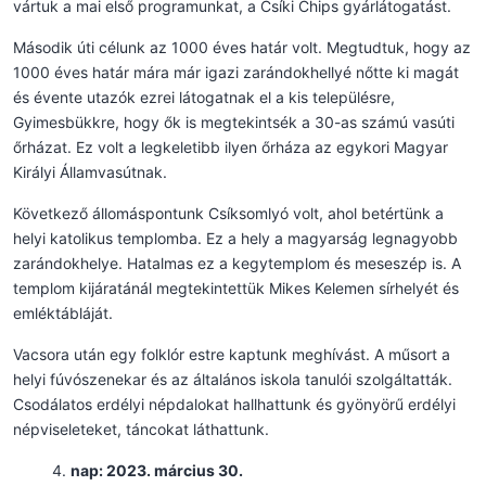
vártuk a mai első programunkat, a Csíki Chips gyárlátogatást.
Második úti célunk az 1000 éves határ volt. Megtudtuk, hogy az
1000 éves határ mára már igazi zarándokhellyé nőtte ki magát
és évente utazók ezrei látogatnak el a kis településre,
Gyimesbükkre, hogy ők is megtekintsék a 30-as számú vasúti
őrházat. Ez volt a legkeletibb ilyen őrháza az egykori Magyar
Királyi Államvasútnak.
Következő állomáspontunk Csíksomlyó volt, ahol betértünk a
helyi katolikus templomba. Ez a hely a magyarság legnagyobb
zarándokhelye. Hatalmas ez a kegytemplom és meseszép is. A
templom kijáratánál megtekintettük Mikes Kelemen sírhelyét és
emléktábláját.
Vacsora után egy folklór estre kaptunk meghívást. A műsort a
helyi fúvószenekar és az általános iskola tanulói szolgáltatták.
Csodálatos erdélyi népdalokat hallhattunk és gyönyörű erdélyi
népviseleteket, táncokat láthattunk.
nap: 2023. március 30.