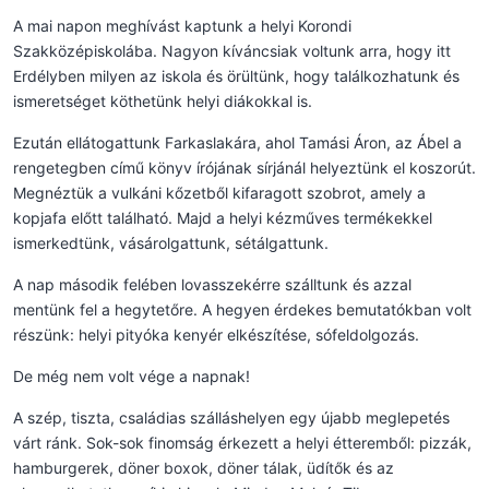
A mai napon meghívást kaptunk a helyi Korondi
Szakközépiskolába. Nagyon kíváncsiak voltunk arra, hogy itt
Erdélyben milyen az iskola és örültünk, hogy találkozhatunk és
ismeretséget köthetünk helyi diákokkal is.
Ezután ellátogattunk Farkaslakára, ahol Tamási Áron, az Ábel a
rengetegben című könyv írójának sírjánál helyeztünk el koszorút.
Megnéztük a vulkáni kőzetből kifaragott szobrot, amely a
kopjafa előtt található. Majd a helyi kézműves termékekkel
ismerkedtünk, vásárolgattunk, sétálgattunk.
A nap második felében lovasszekérre szálltunk és azzal
mentünk fel a hegytetőre. A hegyen érdekes bemutatókban volt
részünk: helyi pityóka kenyér elkészítése, sófeldolgozás.
De még nem volt vége a napnak!
A szép, tiszta, családias szálláshelyen egy újabb meglepetés
várt ránk. Sok-sok finomság érkezett a helyi étteremből: pizzák,
hamburgerek, döner boxok, döner tálak, üdítők és az