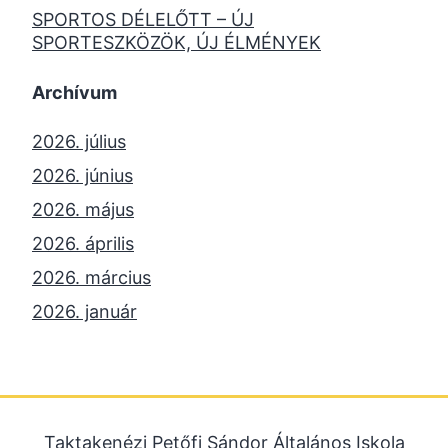
SPORTOS DÉLELŐTT – ÚJ
SPORTESZKÖZÖK, ÚJ ÉLMÉNYEK
Archívum
2026. július
2026. június
2026. május
2026. április
2026. március
2026. január
2025. december
2025. október
2025. szeptember
Taktakenézi Petőfi Sándor Általános Iskola
2025. július