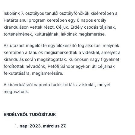
Iskolánk 7. osztályos tanulói osztályfőnökük kíséretében a
Határtalanul program keretében egy 6 napos erdélyi
kiránduláson vettek részt. Céljuk. Erdély csodás tájainak,
történelmének, kultúrájának, lakóinak megismerése.
Az utazást megelőzte egy előkészítő foglalkozás, melynek
keretében a tanulók megismerkedtek a vidékkel, amelyet a
kirándulás során meglátogattak. Különösen nagy figyelmet
fordítottak névadónk, Petőfi Sándor egykori úti céljainak
felkutatására, megismerésére.
A kirándulásról naponta tudósították az iskolát, melyet
megosztunk.
ERDÉLYBŐL TUDÓSÍTJUK
nap: 2023. március 27.