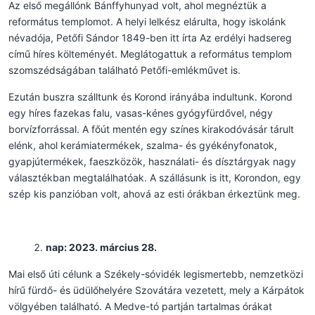
Az első megállónk Bánffyhunyad volt, ahol megnéztük a
református templomot. A helyi lelkész elárulta, hogy iskolánk
névadója, Petőfi Sándor 1849-ben itt írta Az erdélyi hadsereg
című híres költeményét. Meglátogattuk a református templom
szomszédságában található Petőfi-emlékművet is.
Ezután buszra szálltunk és Korond irányába indultunk. Korond
egy híres fazekas falu, vasas-kénes gyógyfürdővel, négy
borvízforrással. A főút mentén egy színes kirakodóvásár tárult
elénk, ahol kerámiatermékek, szalma- és gyékényfonatok,
gyapjútermékek, faeszközök, használati- és dísztárgyak nagy
választékban megtalálhatóak. A szállásunk is itt, Korondon, egy
szép kis panzióban volt, ahová az esti órákban érkeztünk meg.
nap: 2023. március 28.
Mai első úti célunk a Székely-sóvidék legismertebb, nemzetközi
hírű fürdő- és üdülőhelyére Szovátára vezetett, mely a Kárpátok
völgyében található. A Medve-tó partján tartalmas órákat