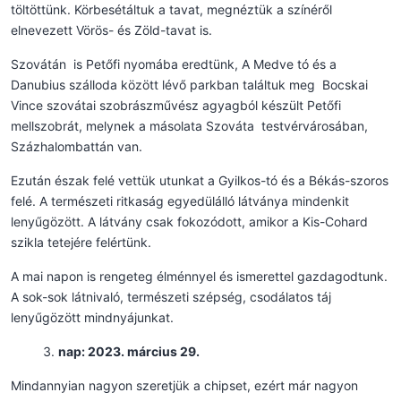
töltöttünk. Körbesétáltuk a tavat, megnéztük a színéről
elnevezett Vörös- és Zöld-tavat is.
Szovátán is Petőfi nyomába eredtünk, A Medve tó és a
Danubius szálloda között lévő parkban találtuk meg Bocskai
Vince szovátai szobrászművész agyagból készült Petőfi
mellszobrát, melynek a másolata Szováta testvérvárosában,
Százhalombattán van.
Ezután észak felé vettük utunkat a Gyilkos-tó és a Békás-szoros
felé. A természeti ritkaság egyedülálló látványa mindenkit
lenyűgözött. A látvány csak fokozódott, amikor a Kis-Cohard
szikla tetejére felértünk.
A mai napon is rengeteg élménnyel és ismerettel gazdagodtunk.
A sok-sok látnivaló, természeti szépség, csodálatos táj
lenyűgözött mindnyájunkat.
nap: 2023. március 29.
Mindannyian nagyon szeretjük a chipset, ezért már nagyon