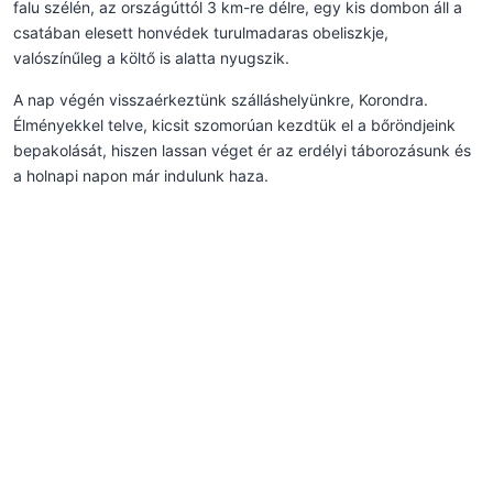
falu szélén, az országúttól 3 km-re délre, egy kis dombon áll a
csatában elesett honvédek turulmadaras obeliszkje,
valószínűleg a költő is alatta nyugszik.
A nap végén visszaérkeztünk szálláshelyünkre, Korondra.
Élményekkel telve, kicsit szomorúan kezdtük el a bőröndjeink
bepakolását, hiszen lassan véget ér az erdélyi táborozásunk és
a holnapi napon már indulunk haza.