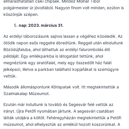
elmaradhatatlan csíki chipsek. Mindez Molnár Tibor
polgármester úr jóvoltából. Nagyon finom volt minden, ezúton is
köszönjük szépen.
nap: 2023. március 31.
Az erdélyi táborozásunk sajnos lassan a végéhez közeledik. Az
ötödik napon esős reggelre ébredtünk. Reggeli után elindultunk
Bözödújfaluba, ahol láthattuk az erdélyi falurombolás élő
példáját. Egy emlékparkba is látogatást tettünk, ahol
megnéztünk egy siratófalat, mely egy összedőlt ház falát
jelképezi, illetve a parkban található kopjafákat is szemügyre
vettük.
Második állomáspontunk Kőrispatak volt. Itt megtekintettük a
Szalmakalap Múzeumot.
Ezután már indultunk is tovább és Segesvár felé vettük az
irányt. Újra Petőfi nyomában jártunk. A segesvári csatában
látták utoljára a költőt. Fehéregyházán megtekintettük a Petőfi
múzeumot, ahol elhelyeztük az emlékül hozott koszorúnkat. A