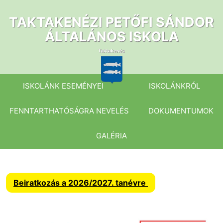
Ugrás
a
TAKTAKENÉZI PETŐFI SÁNDOR
tartalomhoz
ÁLTALÁNOS ISKOLA
ISKOLÁNK ESEMÉNYEI
ISKOLÁNKRÓL
FENNTARTHATÓSÁGRA NEVELÉS
DOKUMENTUMOK
GALÉRIA
Beiratkozás a 2026/2027. tanévre