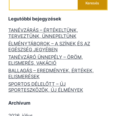
Keresés
Legutóbbi bejegyzések
TANÉVZÁRÁS – ÉRTÉKELTÜNK,
TERVEZTÜNK, ÜNNEPELTÜNK
ÉLMÉNYTÁBOROK – A SZÍNEK ÉS AZ
EGÉSZSÉG JEGYÉBEN
TANÉVZÁRÓ ÜNNEPÉLY – ÖRÖM,
ELISMERÉS, VAKÁCIÓ
BALLAGÁS – EREDMÉNYEK, ÉRTÉKEK,
ELISMERÉSEK
SPORTOS DÉLELŐTT – ÚJ
SPORTESZKÖZÖK, ÚJ ÉLMÉNYEK
Archívum
2026. július