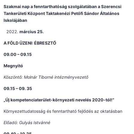
Szakmai nap a fenntarthatóság szolgálatában a Szerencsi
Tankerületi Központ Taktakenézi Petőfi Sándor Általános
Iskolájában
március 25.
A FÖLD ÜZENI: ÉBRESZTŐ
09.00 – 09.15
Megnyitó
Köszöntő: Molnár Tiborné intézményvezető
09.15 – 09. 35
„Új kompetenciaterület-környezeti nevelés 2020-tól!”
Környezettudatosság és fenntartható fejlődés az oktatásban
Előadó: Gulyás Istvánné
09.40 – 10.25