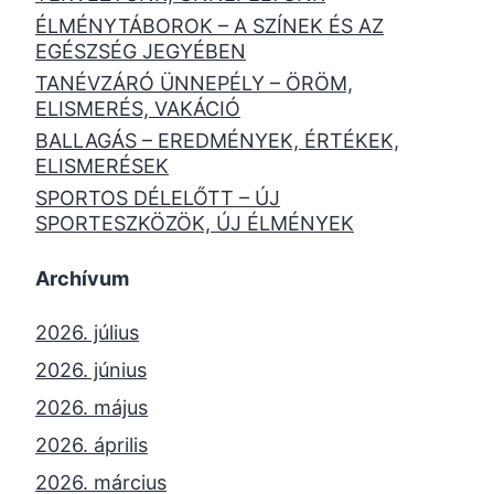
ÉLMÉNYTÁBOROK – A SZÍNEK ÉS AZ
EGÉSZSÉG JEGYÉBEN
TANÉVZÁRÓ ÜNNEPÉLY – ÖRÖM,
ELISMERÉS, VAKÁCIÓ
BALLAGÁS – EREDMÉNYEK, ÉRTÉKEK,
ELISMERÉSEK
SPORTOS DÉLELŐTT – ÚJ
SPORTESZKÖZÖK, ÚJ ÉLMÉNYEK
Archívum
2026. július
2026. június
2026. május
2026. április
2026. március