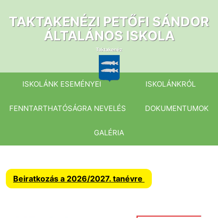
Ugrás
a
TAKTAKENÉZI PETŐFI SÁNDOR
tartalomhoz
ÁLTALÁNOS ISKOLA
ISKOLÁNK ESEMÉNYEI
ISKOLÁNKRÓL
FENNTARTHATÓSÁGRA NEVELÉS
DOKUMENTUMOK
GALÉRIA
Beiratkozás a 2026/2027. tanévre