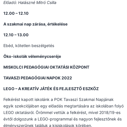
Előadó: Halászné Mitró Csilla
12.00 – 12.10
A szakmai nap zárása, értékelése
12.10 – 13.00
Ebéd, kötetlen beszélgetés
Öko-iskolák véleménycseréje
MISKOLCI PEDAGÓGIAI OKTATÁSI KÖZPONT
TAVASZI PEDAGÓGIAI NAPOK 2022
LEGO – A KREATÍV JÁTÉK ÉS FEJLESZTŐ ESZKÖZ
Felkérést kapott iskolánk a POK Tavaszi Szakmai Napjának
egyik szekciójában egy előadás megtartására az iskolában folyó
LEGO oktatásról. Örömmel vettük a felkérést, mivel 2018/19-es
évtől dolgozunk a LEGO-programmal és nagyon fejlesztőnek és
élményszerűnek találjuk a kisiskolások körében.