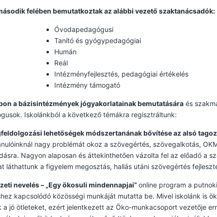
második felében bemutatkoztak az alábbi vezető szaktanácsadók:
Óvodapedagógusi
Tanító és gyógypedagógiai
Humán
Reál
Intézményfejlesztés, pedagógiai értékelés
Intézmény támogató
apon a bázisintézmények jógyakorlatainak bemutatására
és szakma
usok. Iskolánkból a következő témákra regisztráltunk:
feldolgozási lehetőségek módszertanának bővítése az alsó tago
anulóinknál nagy problémát okoz a szövegértés, szövegalkotás, OK
dásra. Nagyon alaposan és áttekinthetően vázolta fel az előadó a sz
t láthattunk a figyelem megosztás, hallás utáni szövegértés fejleszt
zeti nevelés – „Egy ökosuli mindennapjai”
online program a putno
hez kapcsolódó közösségi munkáját mutatta be. Mivel iskolánk is ök
k a jó ötleteket, ezért jelentkezett az Öko-munkacsoport vezetője e