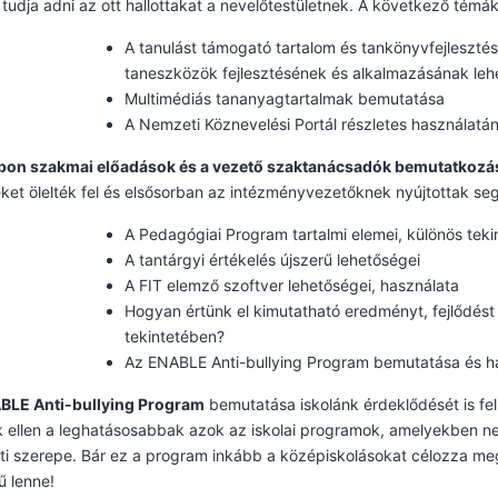
tudja adni az ott hallottakat a nevelőtestületnek. A következő tém
A tanulást támogató tartalom és tankönyvfejlesztés 
taneszközök fejlesztésének és alkalmazásának leh
Multimédiás tananyagtartalmak bemutatása
A Nemzeti Köznevelési Portál részletes használat
apon szakmai előadások és a vezető szaktanácsadók bemutatkozás
eket ölelték fel és elsősorban az intézményvezetőknek nyújtottak seg
A Pedagógiai Program tartalmi elemei, különös tekin
A tantárgyi értékelés újszerű lehetőségei
A FIT elemző szoftver lehetőségei, használata
Hogyan értünk el kimutatható eredményt, fejlődé
tekintetében?
Az ENABLE Anti-bullying Program bemutatása és ha
BLE Anti-bullying Program
bemutatása iskolánk érdeklődését is felke
 ellen a leghatásosabbak azok az iskolai programok, amelyekben n
i szerepe. Bár ez a program inkább a középiskolásokat célozza meg
ű lenne!