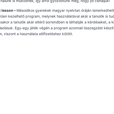
nálunk is működnek, így arról győződtünk meg, hogy jól csináljuk!
z lesson –
Másodikos gyerekek magyar nyelvtan óráján ismerkedhett
űen kezelhető program, melynek használatával akár a tanulók is tud
ásakor a tanulók akár eltérő sorrendben is láthatják a kérdéseket, a
ladásuk. Egy-egy játék végén a program azonnali összegzést készít
, viszont a használata előfizetéshez kötött.