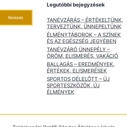
Legutóbbi bejegyzések
Keresés
TANÉVZÁRÁS – ÉRTÉKELTÜNK,
TERVEZTÜNK, ÜNNEPELTÜNK
ÉLMÉNYTÁBOROK – A SZÍNEK
ÉS AZ EGÉSZSÉG JEGYÉBEN
TANÉVZÁRÓ ÜNNEPÉLY –
ÖRÖM, ELISMERÉS, VAKÁCIÓ
BALLAGÁS – EREDMÉNYEK,
ÉRTÉKEK, ELISMERÉSEK
SPORTOS DÉLELŐTT – ÚJ
SPORTESZKÖZÖK, ÚJ
ÉLMÉNYEK