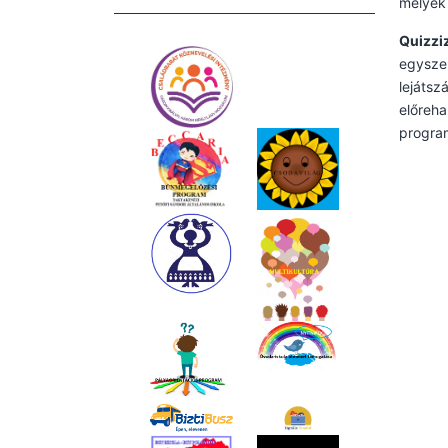
melyek 
Quizzi
egyszer
lejátsz
előreha
program