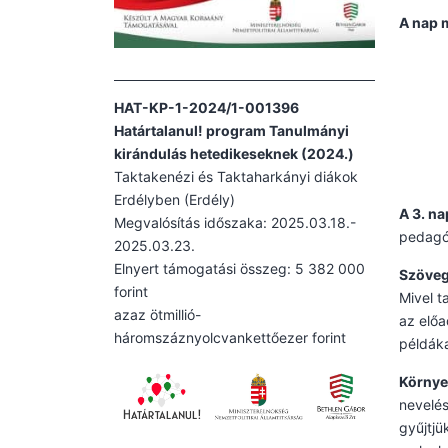
A nap 
HAT-KP-1-2024/1-001396
Határtalanul! program Tanulmányi
kirándulás hetedikeseknek (2024.)
Taktakenézi és Taktaharkányi diákok
Erdélyben (Erdély)
A 3. n
Megvalósítás időszaka: 2025.03.18.-
pedagóg
2025.03.23.
Elnyert támogatási összeg: 5 382 000
Szöveg
forint
Mivel t
azaz ötmillió-
az előa
háromszáznyolcvankettőezer forint
példáka
Környe
nevelés
gyűjtjü