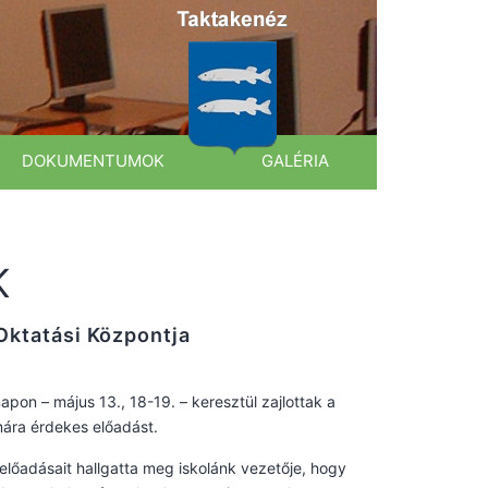
DOKUMENTUMOK
GALÉRIA
K
 Oktatási Központja
pon – május 13., 18-19. – keresztül zajlottak a
mára érdekes előadást.
 előadásait hallgatta meg iskolánk vezetője, hogy