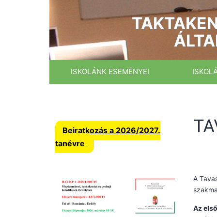
Ugrás
a
TAKTAKEN
tartalomhoz
ÁLTA
ISKOLÁNK ESEMÉNYEI
ISKOL
TA
Beiratkozás a 2026/2027.
tanévre
A Tavas
szakmai
Az els