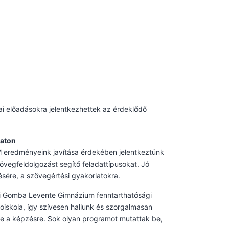
i előadásokra jelentkezhettek az érdeklődő
zaton
M eredményeink javítása érdekében jelentkeztünk
övegfeldolgozást segítő feladattípusokat. Jó
ésére, a szövegértési gyakorlatokra.
ki Gomba Levente Gimnázium fenntarthatósági
oiskola, így szívesen hallunk és szorgalmasan
rre a képzésre. Sok olyan programot mutattak be,