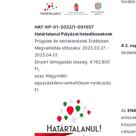
tovább 
HAT-KP-01-2022/1-001557
Határtalanul Pályázat hetedikeseknek
Prügyiek és taktakenéziek Erdélyben
A 2. n
Megvalósítás időszaka: 2023.03.27. -
terület
2023.04.01.
Elnyert támogatási összeg: 4.192.800
Ft,
azaz Négymillió-
egyszázkilencvenkettőezer-nyolcszáz
Ft
Az
ENA
erőszak
központ
célszer