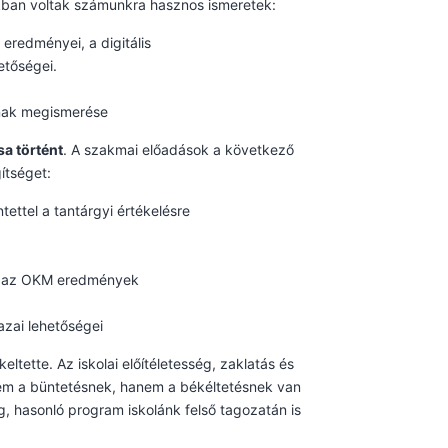
ákban voltak számunkra hasznos ismeretek:
eredményei, a digitális
etőségei.
ának megismerése
a történt
. A szakmai előadások a következő
ítséget:
tettel a tantárgyi értékelésre
st az OKM eredmények
zai lehetőségei
ltette. Az iskolai előítéletesség, zaklatás és
em a büntetésnek, hanem a békéltetésnek van
, hasonló program iskolánk felső tagozatán is