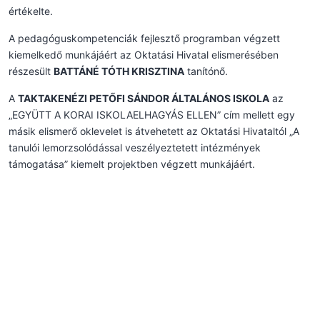
értékelte.
A pedagóguskompetenciák fejlesztő programban végzett
kiemelkedő munkájáért az Oktatási Hivatal elismerésében
részesült
BATTÁNÉ TÓTH KRISZTINA
tanítónő.
A
TAKTAKENÉZI PETŐFI SÁNDOR ÁLTALÁNOS ISKOLA
az
„EGYÜTT A KORAI ISKOLAELHAGYÁS ELLEN” cím mellett egy
másik elismerő oklevelet is átvehetett az Oktatási Hivataltól „A
tanulói lemorzsolódással veszélyeztetett intézmények
támogatása” kiemelt projektben végzett munkájáért.