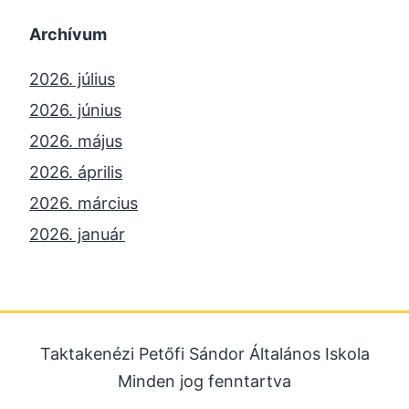
Archívum
2026. július
2026. június
2026. május
2026. április
2026. március
2026. január
2025. december
2025. október
2025. szeptember
Taktakenézi Petőfi Sándor Általános Iskola
2025. július
Minden jog fenntartva
2025. június