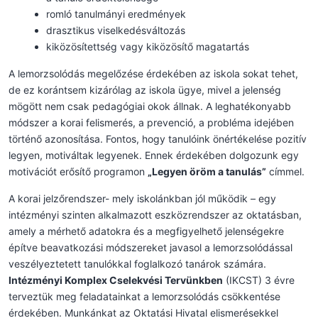
romló tanulmányi eredmények
drasztikus viselkedésváltozás
kiközösítettség vagy kiközösítő magatartás
A lemorzsolódás megelőzése érdekében az iskola sokat tehet,
de ez korántsem kizárólag az iskola ügye, mivel a jelenség
mögött nem csak pedagógiai okok állnak. A leghatékonyabb
módszer a korai felismerés, a prevenció, a probléma idejében
történő azonosítása. Fontos, hogy tanulóink önértékelése pozitív
legyen, motiváltak legyenek. Ennek érdekében dolgozunk egy
motivációt erősítő programon
„Legyen öröm a tanulás”
címmel.
A korai jelzőrendszer- mely iskolánkban jól működik – egy
intézményi szinten alkalmazott eszközrendszer az oktatásban,
amely a mérhető adatokra és a megfigyelhető jelenségekre
építve beavatkozási módszereket javasol a lemorzsolódással
veszélyeztetett tanulókkal foglalkozó tanárok számára.
Intézményi Komplex Cselekvési Tervünkben
(IKCST) 3 évre
terveztük meg feladatainkat a lemorzsolódás csökkentése
érdekében. Munkánkat az Oktatási Hivatal elismerésekkel