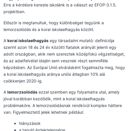
Erre a kérdésre kereste iskolánk is a választ az EFOP-3.1.5.
projektben.
Először is megtanultuk, hogy különbséget tegyünk a
lemorzsolódás és a korai iskolaelhagyás között.
A
korai iskolaelhagyás
egy társadalmi mutató: definíciója
szerint azon 18 és 24 év közötti fiatalok arányát jelenti egy
adott országban, akik nem szereztek középfokú végzettséget,
és az adatfelvétel idején sem vesznek részt semmiféle
képzésben. Az Európai Unió elvárásként fogalmazta meg, hogy
a korai iskolaelhagyás aránya uniós átlagban 10% alá
csökkenjen 2020-ig.
A
lemorzsolódás
ezzel szemben egy folyamatra utal, amely
jóval korábban kezdődik, mint a korai iskolaelhagyás
problémaköre. A lemorzsolódásnak rendkívül komplex háttere
van. Figyelmeztető jelek lehetnek például:
hiányzások
a tanuló érdektelensége