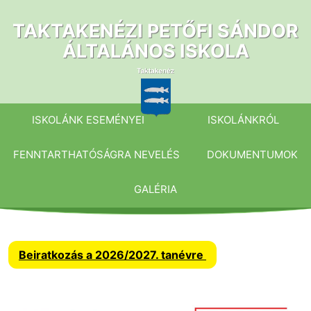
Ugrás
a
TAKTAKENÉZI PETŐFI SÁNDOR
tartalomhoz
ÁLTALÁNOS ISKOLA
ISKOLÁNK ESEMÉNYEI
ISKOLÁNKRÓL
FENNTARTHATÓSÁGRA NEVELÉS
DOKUMENTUMOK
GALÉRIA
Beiratkozás a 2026/2027. tanévre