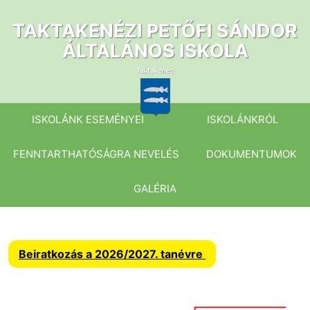
Ugrás
a
TAKTAKENÉZI PETŐFI SÁNDOR
tartalomhoz
ÁLTALÁNOS ISKOLA
ISKOLÁNK ESEMÉNYEI
ISKOLÁNKRÓL
FENNTARTHATÓSÁGRA NEVELÉS
DOKUMENTUMOK
GALÉRIA
Beiratkozás a 2026/2027. tanévre