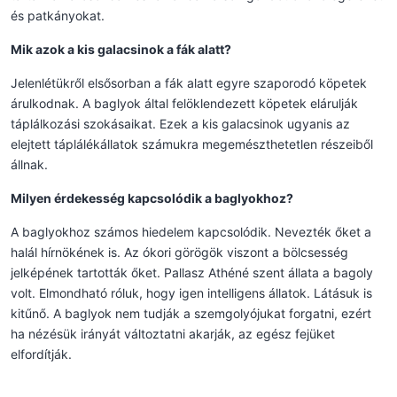
és patkányokat.
Mik azok a kis galacsinok a fák alatt?
Jelenlétükről elsősorban a fák alatt egyre szaporodó köpetek
árulkodnak. A baglyok által felöklendezett köpetek elárulják
táplálkozási szokásaikat. Ezek a kis galacsinok ugyanis az
elejtett táplálékállatok számukra megemészthetetlen részeiből
állnak.
Milyen érdekesség kapcsolódik a baglyokhoz?
A baglyokhoz számos hiedelem kapcsolódik. Nevezték őket a
halál hírnökének is. Az ókori görögök viszont a bölcsesség
jelképének tartották őket. Pallasz Athéné szent állata a bagoly
volt. Elmondható róluk, hogy igen intelligens állatok. Látásuk is
kitűnő. A baglyok nem tudják a szemgolyójukat forgatni, ezért
ha nézésük irányát változtatni akarják, az egész fejüket
elfordítják.