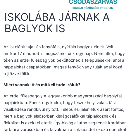
ISKOLÁBA JÁRNAK A
BAGLYOK IS
Az iskolánk tuja- és fenyőfáin, nyírfáin baglyok élnek. Volt,
amikor 17 madarat is megszámoltunk egy nap. Nem ritka, hogy
télen az erdei fülesbaglyok beköltöznek a településekre, ahol a
nappalokat csapatokban, magas fenyők vagy tuják ágai közé
rejtőzve töltik.
Miért vannak itt és mit kell tudni róluk?
Az erdei fülesbagoly a leggyakoribb magyarországi bagolyfaj
napjainkban. Ennek egyik oka, hogy fészekhely-választási
viselkedése rendkívül nyitott. Települési jelenlétük azért fontos,
mert a baglyok elsősorban kisrágcsálókkal táplálkoznak és
fiókáikat is ezekkel etetik. Így biológiai úton segítenek kordában
tartani a városokban és falvakban a sok gondot okozó egereket