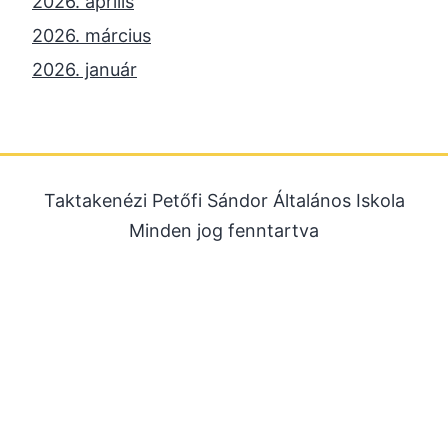
2026. április
2026. március
2026. január
2025. december
2025. október
2025. szeptember
Taktakenézi Petőfi Sándor Általános Iskola
2025. július
Minden jog fenntartva
2025. június
2025. május
2025. április
2025. március
2025. január
2024. december
2024. november