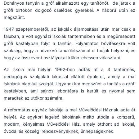
Dohányos tanyán a gróf alkalmazott egy tanítónőt. Ide jártak a
grófi birtokon dolgozó cselédek gyerekei. A háború után ez
megszűnt.
1947 szeptemberétől, az iskolák államosítása után már csak a
faluban, a volt egyházi iskolák tantermeiben és a megüresedett
grófi kastélyban folyt a tanítás. Folyamatos bővítésekre volt
szükség, hogy a növekvő tanulólétszámot el tudják helyezni, és
hogy az összevont osztályokat külön lehessen választani.
Az iskola mai helyén 1962-ben adták át a 3 tantermes,
pedagógus szolgálati lakással ellátott épületet, amely a mai
iskolánk alapjául szolgál. Ugyanekkor megszűnt a tanítás a grófi
kastélyban, ami sajnos lebontásra is került és nyomai sem
maradtak az utókor számára.
A református egyház iskolája a mai Művelődési Háznak adta át
helyét. Az egykori legelső iskolának méltó utódja a korszerű,
modern, kényelmes Művelődési Ház, amely otthont ad iskolai,
óvodai és községi rendezvényeknek, ünnepségeknek.