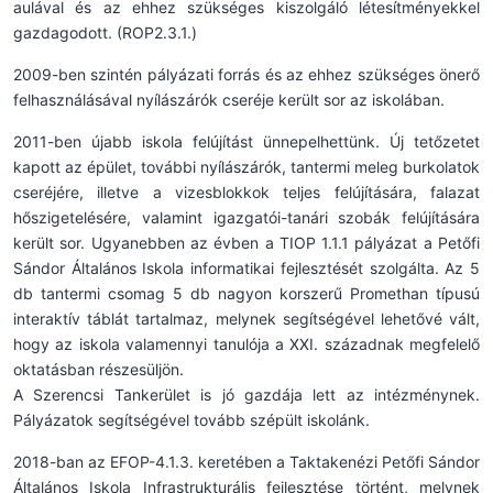
aulával és az ehhez szükséges kiszolgáló létesítményekkel
gazdagodott. (ROP2.3.1.)
2009-ben szintén pályázati forrás és az ehhez szükséges önerő
felhasználásával nyílászárók cseréje került sor az iskolában.
2011-ben újabb iskola felújítást ünnepelhettünk. Új tetőzetet
kapott az épület, további nyílászárók, tantermi meleg burkolatok
cseréjére, illetve a vizesblokkok teljes felújítására, falazat
hőszigetelésére, valamint igazgatói-tanári szobák felújítására
került sor. Ugyanebben az évben a TIOP 1.1.1 pályázat a Petőfi
Sándor Általános Iskola informatikai fejlesztését szolgálta. Az 5
db tantermi csomag 5 db nagyon korszerű Promethan típusú
interaktív táblát tartalmaz, melynek segítségével lehetővé vált,
hogy az iskola valamennyi tanulója a XXI. századnak megfelelő
oktatásban részesüljön.
A Szerencsi Tankerület is jó gazdája lett az intézménynek.
Pályázatok segítségével tovább szépült iskolánk.
2018-ban az EFOP-4.1.3. keretében a Taktakenézi Petőfi Sándor
Általános Iskola Infrastrukturális fejlesztése történt, melynek