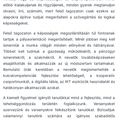
előbb kialakuljanak és rögzüljenek, minden gyerek megtanuljon
olvasni, írni, számolni, mert felső tagozaton csak ezekre az
alapokra építve tudjuk megerősíteni a szövegértési és logikai
képességeket.
Felső tagozaton a képességek megszilárdításán túl fontosnak
tartjuk a pályaorientáció megerősítését. Minél jobban meg kell
ismerniük a munka világát minden előnyével és hátrányával.
Többet kell tudniuk a gazdaság működéséről, a pénzügyi
ismeretekről, a szakmákról. A nevelők továbbképzéseken
elsajátították és alkalmazzák az új módszertani tartalmakat.
Bemutató órák keretében a nevelők megismerhették a
kulcskompetenciák fejlesztési lehetőségeit, a kooperatív
csoportmunkát, a digitális tábla, az IKT eszközök használatát és
hatékonyan alkalmazzák azokat.
A kiemelt figyelmet igénylő tanulókkal mind a fejlesztés, mind a
tehetséggondozás területén foglalkozunk. Versenyeket
szervezünk és versenyekre felkészítünk tanulókat. Biztosítjuk
valamennyi tanulónk számára az igényes szabadidős