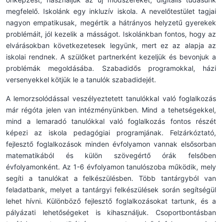
megfelelő. Iskolánk egy inkluzív iskola. A nevelőtestület tagjai
nagyon empatikusak, megértik a hátrányos helyzetű gyerekek
problémáit, jól kezelik a másságot. Iskolánkban fontos, hogy az
elvárásokban következetesek legyünk, mert ez az alapja az
iskolai rendnek. A szülőket partnerként kezeljük és bevonjuk a
problémák megoldásába. Szabadidős programokkal, házi
versenyekkel kötjük le a tanulók szabadidejét.
A lemorzsolódással veszélyeztetett tanulókkal való foglalkozás
már régóta jelen van intézményünkben. Mind a tehetségekkel,
mind a lemaradó tanulókkal való foglalkozás fontos részét
képezi az iskola pedagógiai programjának. Felzárkóztató,
fejlesztő foglalkozások minden évfolyamon vannak elsősorban
matematikából és külön szövegértő órák felsőben
évfolyamonként. Az 1-6 évfolyamon tanulószoba működik, mely
segíti a tanulókat a felkészülésben. Több tantárgyból van
feladatbank, melyet a tantárgyi felkészülések során segítségül
lehet hívni. Különböző fejlesztő foglalkozásokat tartunk, és a
pályázati lehetőségeket is kihasználjuk. Csoportbontásban