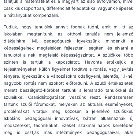
tanítjuk a matematikát és a magyart az első évfolyamon, mivel
csak kis csoportban, differenciált feladatokkal vagyunk képesek
a hátrányokat kompenzálni.
Tudjuk, hogy tanulóink annyit fognak tudni, amit mi itt az
iskolában megtanítunk, az otthoni tanulás nem jellemző
diákjainkra. Mi, pedagógusok igyekszünk mindenkit a
képességeinek megfelelően fejleszteni, segíteni és elvárni a
tanulótól a neki megfelelő képességszintet. A szülőkkel több
szinten is tartjuk a kapcsolatot. Havonta értékeljük a
teljesítményeket, külön figyelmet fordítva a rontás, vagy javítás
tényére. Igyekszünk a változásokra odafigyelni, jelentős, 1,1-nél
nagyobb rontás nem szokott előfordulni. A szülői értekezletek
mellett beszélgető-köröket tartunk a lemaradó tanulókkal és
szüleikkel. Családlátogatáson veszünk részt. Rendszeresen
tartunk szülői fórumokat, melyeken az aktuális eseményeket,
problémákat vitatjuk meg közösen a jelenlévő szülőkkel.
Iskolánk pedagógusai innovatívak, bátran alkalmaznak új
módszereket, technikákat. Ezeket szakmai napok keretében
meg is osztják más intézmények pedagógusaival, akár