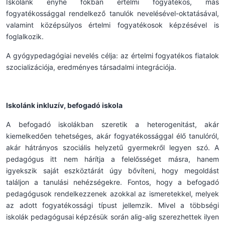
Iskolánk enyhe fokban értelmi fogyatékos, más
fogyatékossággal rendelkező tanulók nevelésével-oktatásával,
valamint középsúlyos értelmi fogyatékosok képzésével is
foglalkozik.
A gyógypedagógiai nevelés célja: az értelmi fogyatékos fiatalok
szocializációja, eredményes társadalmi integrációja.
Iskolánk inkluzív, befogadó iskola
A befogadó iskolákban szeretik a heterogenitást, akár
kiemelkedően tehetséges, akár fogyatékossággal élő tanulóról,
akár hátrányos szociális helyzetű gyermekről legyen szó. A
pedagógus itt nem hárítja a felelősséget másra, hanem
igyekszik saját eszköztárát úgy bővíteni, hogy megoldást
találjon a tanulási nehézségekre. Fontos, hogy a befogadó
pedagógusok rendelkezzenek azokkal az ismeretekkel, melyek
az adott fogyatékossági típust jellemzik. Mivel a többségi
iskolák pedagógusai képzésük során alig-alig szerezhettek ilyen