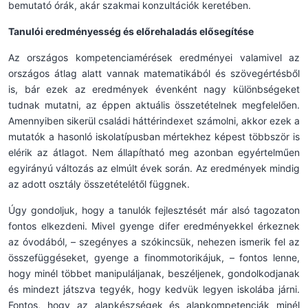
bemutató órák, akár szakmai konzultációk keretében.
Tanulói eredményesség és előrehaladás elősegítése
Az országos kompetenciamérések eredményei valamivel az
országos átlag alatt vannak matematikából és szövegértésből
is, bár ezek az eredmények évenként nagy különbségeket
tudnak mutatni, az éppen aktuális összetételnek megfelelően.
Amennyiben sikerül családi háttérindexet számolni, akkor ezek a
mutatók a hasonló iskolatípusban mértekhez képest többször is
elérik az átlagot. Nem állapítható meg azonban egyértelműen
egyirányú változás az elmúlt évek során. Az eredmények mindig
az adott osztály összetételétől függnek.
Úgy gondoljuk, hogy a tanulók fejlesztését már alsó tagozaton
fontos elkezdeni. Mivel gyenge difer eredményekkel érkeznek
az óvodából, – szegényes a szókincsük, nehezen ismerik fel az
összefüggéseket, gyenge a finommotorikájuk, – fontos lenne,
hogy minél többet manipuláljanak, beszéljenek, gondolkodjanak
és mindezt játszva tegyék, hogy kedvük legyen iskolába járni.
Fontos, hogy az alapkészségek és alapkompetenciák minél