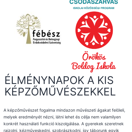
ÉLMÉNYNAPOK A KIS
KÉPZŐMŰVÉSZEKKEL
A képzőművészet fogalma mindazon művészeti ágakat felöleli,
melyek eredményét nézni, látni lehet és célja nem valamilyen
konkrét használati funkció kiszolgálása. A gyerekek szeretnek
rajzolni, kézműveskedni, szobrászkodni, így táborunk egyik