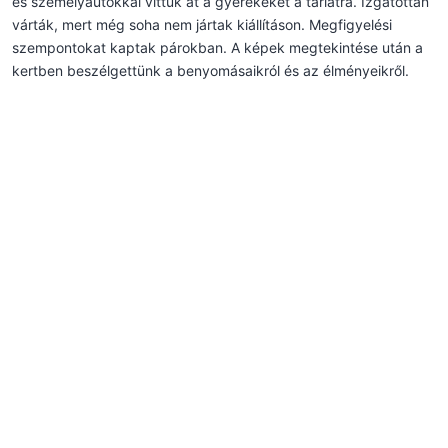
és személyautókkal vittük át a gyerekeket a tárlatra. Izgatottan
várták, mert még soha nem jártak kiállításon. Megfigyelési
szempontokat kaptak párokban. A képek megtekintése után a
kertben beszélgettünk a benyomásaikról és az élményeikről.