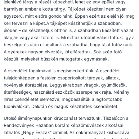
jelenlévő tárgy a részét képezheti, lehet ez egy épület vagy
bármilyen ember alkotta tárgy. Tájképet készíteni nem olyan
egyszerű, mint elsőre gondolnánk. Éppen ezért az elején jól meg
kell tervezni a képet.A tájképet készíthetjük a szabadban,
élőben – de készíthetjük otthon is, a szabadban készített vázlat
alapján vagy akár fotóról is. Mi ezt az utóbbit választottuk. Így a
beszélgetés után elindultunk a szabadba, hogy tájat fotózzunk.
A gyerekek nagyon élvezték, jól elfáradtak. Sok szép fotó
készült, melyeket büszkén mutogattak egymásnak.
A csendélet fogalmával is megismerkedtünk. A csendélet
tulajdonképpen a festőien csoportosított tárgyak, állatok,
növények ábrázolása. Leggyakrabban virágok, gyümölcsök,
ételféleségek, használati eszközök szerepelnek rajta. Néhány
híres csendéletet elemezve, megbeszéltük a legfontosabb
tudnivalókat. Délután ők maguk készítettek csendéletet.
Utolsó élménynapunkon kiruccanást terveztünk. Tiszalúcon a
Rendezvények Házában kortárs képzőművészek alkotásai
láthatók „Négy Évszak” címmel. Az önkormányzat kisbuszával