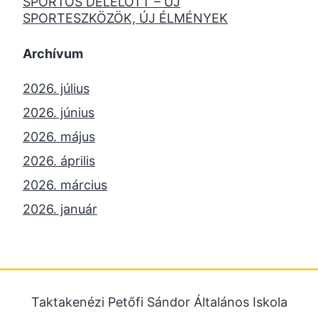
SPORTOS DÉLELŐTT – ÚJ
SPORTESZKÖZÖK, ÚJ ÉLMÉNYEK
Archívum
2026. július
2026. június
2026. május
2026. április
2026. március
2026. január
2025. december
2025. október
2025. szeptember
Taktakenézi Petőfi Sándor Általános Iskola
2025. július