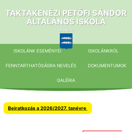
Ugrás
a
TAKTAKENÉZI PETŐFI SÁNDOR
tartalomhoz
ÁLTALÁNOS ISKOLA
ISKOLÁNK ESEMÉNYEI
ISKOLÁNKRÓL
FENNTARTHATÓSÁGRA NEVELÉS
DOKUMENTUMOK
GALÉRIA
Beiratkozás a 2026/2027. tanévre