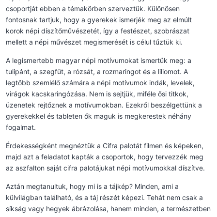
csoportját ebben a témakörben szerveztük. Különösen
fontosnak tartjuk, hogy a gyerekek ismerjék meg az elmúlt
korok népi díszítőművészetét, így a festészet, szobrászat
mellett a népi művészet megismerését is célul tűztük ki.
A legismertebb magyar népi motívumokat ismertük meg: a
tulipánt, a szegfűt, a rózsát, a rozmaringot és a liliomot. A
legtöbb szemlélő számára a népi motívumok indák, levelek,
virágok kacskaringózása. Nem is sejtjük, miféle ősi titkok,
üzenetek rejtőznek a motívumokban. Ezekről beszélgettünk a
gyerekekkel és tableten ők maguk is megkerestek néhány
fogalmat.
Érdekességként megnéztük a Cifra palotát filmen és képeken,
majd azt a feladatot kapták a csoportok, hogy tervezzék meg
az aszfalton saját cifra palotájukat népi motívumokkal díszítve.
Aztán megtanultuk, hogy mi is a tájkép? Minden, ami a
külvilágban található, és a táj részét képezi. Tehát nem csak a
síkság vagy hegyek ábrázolása, hanem minden, a természetben