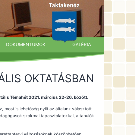
DOKUMENTUMOK
GALÉRIA
TÁLIS OKTATÁSBAN
itális Témahét 2021. március 22-26. között.
, most is lehetőség nyílt az általunk választott
edagógusok szakmai tapasztalatokkal, a tanulók
kerettantervi változásoknak köszönhetően