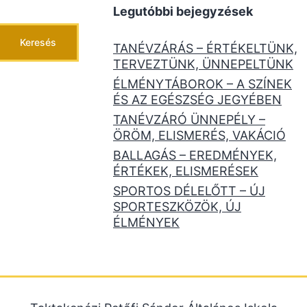
Legutóbbi bejegyzések
Keresés
TANÉVZÁRÁS – ÉRTÉKELTÜNK,
TERVEZTÜNK, ÜNNEPELTÜNK
ÉLMÉNYTÁBOROK – A SZÍNEK
ÉS AZ EGÉSZSÉG JEGYÉBEN
TANÉVZÁRÓ ÜNNEPÉLY –
ÖRÖM, ELISMERÉS, VAKÁCIÓ
BALLAGÁS – EREDMÉNYEK,
ÉRTÉKEK, ELISMERÉSEK
SPORTOS DÉLELŐTT – ÚJ
SPORTESZKÖZÖK, ÚJ
ÉLMÉNYEK