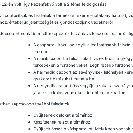
 22-én volt. Így kézenfekvő volt a 2 téma feldolgozása.
:
Tudatosítsuk és tiszteljük a természet ezerféle jótékony hatását, 
höz, értékeljük jelentőségét és gondoskodjunk védelméről!
ók csoportmunkában feltérképezték hazánk vízkészleteit és erről dig
A csoportok közül az egyik a legfontosabb felszíni v
térképen.
A másik csoport a felszín alatti vizek közül a gyógyv
térképeken a fürdőhelyeket. Leghíresebb fürdőhelye
A harmadik csoport az ásványvizek lelőhelyeit ker
gyakorolt hatásukat mutatja be.
A negyedik csoport összegyűjti azokat a szabályo
járáskor alkalmaznunk kell! (erdőben, vízparton)
kthez kapcsolódó további feledatok:
Gyűjtsenek dalokat a témához
Készítsenek rajzot a témához
Gyűjtsék össze a vízisportokat. Melyikben vannak 