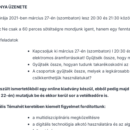
NYA ÜZENETE
órája 2021-ben március 27-én (szombaton) lesz 20:30 és 21:30 közöt
:
Ne csak a 60 perces sötétségre mondjunk igent, hanem egy fenntart
 feladatok
Kapcsoljuk ki március 27-én (szombaton) l 20:30 é
elektromos áramforrásokat! Gyűjtsék össze, hogy mi
Gyűjtsék össze, hogyan tudunk takarékoskodni az 
A csoportok gyűjtsék össze, melyek a legkárosab
csökkenthetjük használatukat?
szült ismertetőkből egy online kiadvány készül, ebből pedig majd 
s 22-én) mutatjuk be és ekkor kerül sor a vetélkedőre is.
ális Témahét keretében kiemelt figyelmet fordítottunk:
a multidiszciplináris megközelítésre
a digitális technológia alkotó használatára és az a