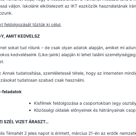
ossá váljon. Iskolánk elkötelezett az IKT eszközök használatának irá
ozunk.
kt feldolgozását tűztük ki célul:
GY, AMIT KEDVELSZ
rnet sokat tud rólunk – de csak olyan adatok alapján, amiket mi adu
kos kedveléseink (Like-jaink) alapján ki lehet találni személyiségjegy
et.
:
Annak tudatosítása, szemléletessé tétele, hogy az interneten min
zásokat tudatosan szabad csak használni.
t-feladatok
Kisfilmek feldolgozása a csoportokban (egy osztál
Közösségi oldalak előnyeinek és hátrányainak csop
I SZÉL VIZET ÁRASZT…
ális Témahét 2 jeles napot is érintett, március 21-én az erdők nemzet