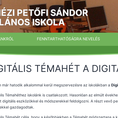
ÉZI PETŐFI SÁNDOR
LÁNOS ISKOLA
ÁNKRÓL
FENNTARTHATÓSÁGRA NEVELÉS
GITÁLIS TÉMAHÉT A DIGI
n már hatodik alkalommal kerül megszervezésre az iskolákban a
Dig
ális Témahéthez iskolánk is csatlakozott. Hasonlóan az elmúlt évekhez
 digitális eszközökkel és módszerekkel feldolgozni. A részt vevő p
ekkel gazdagodtak.
ális Témahét célja, hogy a későbbiekben a Témahét módszertana a 