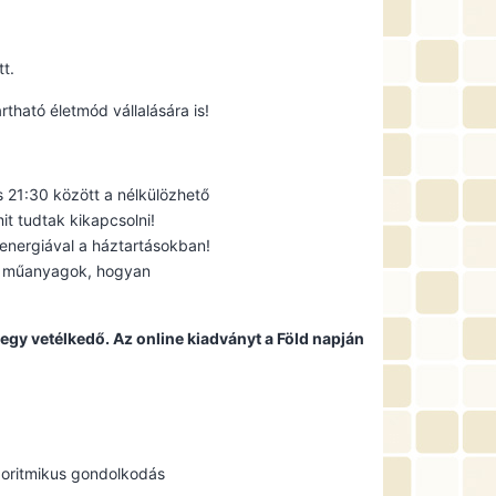
t.
ható életmód vállalására is!
s 21:30 között a nélkülözhető
t tudtak kikapcsolni!
energiával a háztartásokban!
b műanyagok, hogyan
egy vetélkedő. Az online kiadványt a Föld napján
lgoritmikus gondolkodás