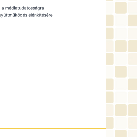
e, a médiatudatosságra
gyüttműködés élénkítésére