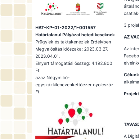
általán
csatlak
3 proje
HAT-KP-01-2022/1-001557
Határtalanul Pályázat hetedikeseknek
AZ VA
Prügyiek és taktakenéziek Erdélyben
Az inte
Megvalósítás időszaka: 2023.03.27. -
Faceboo
2023.04.01.
elveink
Elnyert támogatási összeg: 4.192.800
Ft,
Célunk
azaz Négymillió-
alkalma
egyszázkilencvenkettőezer-nyolcszáz
Ft
Projek
TAVASZ
A Digit