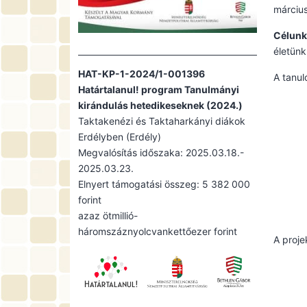
március
Célunk
életünk
HAT-KP-1-2024/1-001396
A tanul
Határtalanul! program Tanulmányi
kirándulás hetedikeseknek (2024.)
Taktakenézi és Taktaharkányi diákok
Erdélyben (Erdély)
Megvalósítás időszaka: 2025.03.18.-
2025.03.23.
Elnyert támogatási összeg: 5 382 000
forint
azaz ötmillió-
háromszáznyolcvankettőezer forint
A proje