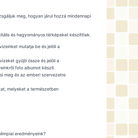
vizsgáljuk meg, hogyan járul hozzá mindennapi
itális és hagyományos térképeket készítttek.
izeinket mutatja be és jelöli a
izeket gyűjti össze és jelöli a
inkről foto albumot készít.
esi meg és az emberi szervezetre
kat, melyeket a természetben
olimpiai eredményeink?