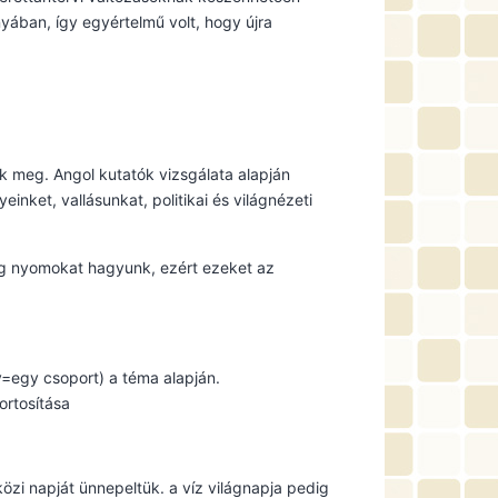
nyában, így egyértelmű volt, hogy újra
nk meg. Angol kutatók vizsgálata alapján
einket, vallásunkat, politikai és világnézeti
dig nyomokat hagyunk, ezért ezeket az
y=egy csoport) a téma alapján.
ortosítása
közi napját ünnepeltük. a víz világnapja pedig