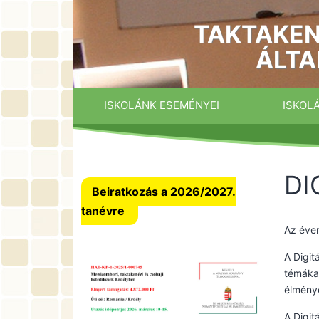
Ugrás
a
TAKTAKEN
tartalomhoz
ÁLTA
ISKOLÁNK ESEMÉNYEI
ISKOL
DI
Beiratkozás a 2026/2027.
tanévre
Az éve
A Digit
témákat
élmény
A Digit