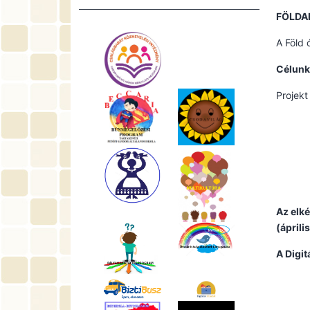
FÖLDA
A Föld 
Célunk
Projekt
Az elké
(áprili
A Digit